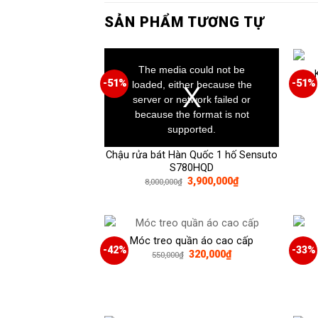
SẢN PHẨM TƯƠNG TỰ
This
is
a
The media could not be
modal
window.
-51%
-51%
loaded, either because the
server or network failed or
because the format is not
supported.
Chậu rửa bát Hàn Quốc 1 hố Sensuto
S780HQD
Giá
Giá
3,900,000
₫
8,000,000
₫
gốc
hiện
là:
tại
8,000,000₫.
là:
3,900,000₫.
Móc treo quần áo cao cấp
-42%
-33%
Giá
Giá
320,000
₫
550,000
₫
gốc
hiện
là:
tại
550,000₫.
là:
320,000₫.