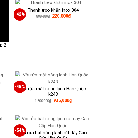
00₫.
Thanh treo khăn inox 304
-42%
Giá
Giá
220,000
₫
380,000
₫
gốc
hiện
là:
tại
380,000₫.
là:
220,000₫.
p 2
000₫.
g
-48%
Vòi rửa mặt nóng lạnh Hàn Quốc
k243
Giá
Giá
935,000
₫
1,800,000
₫
gốc
hiện
00₫.
là:
tại
1,800,000₫.
là:
935,000₫.
-54%
Vòi rửa bát nóng lạnh rút dây Cao