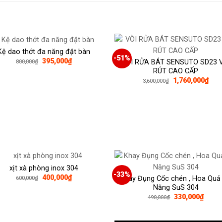
Kệ dao thớt đa năng đặt bàn
-51%
Giá
Giá
395,000
₫
VÒI RỬA BÁT SENSUTO SD23 
800,000
₫
gốc
hiện
RÚT CAO CẤP
là:
tại
Giá
Giá
1,760,000
₫
3,600,000
₫
800,000₫.
là:
gốc
hiện
395,000₫.
là:
tại
3,600,000₫.
là:
1,76
xịt xà phòng inox 304
-33%
Giá
Giá
400,000
₫
Khay Đụng Cốc chén , Hoa Quả
600,000
₫
gốc
hiện
Năng SuS 304
là:
tại
Giá
Giá
330,000
₫
490,000
₫
600,000₫.
là:
gốc
hiện
400,000₫.
là:
tại
490,000₫.
là: