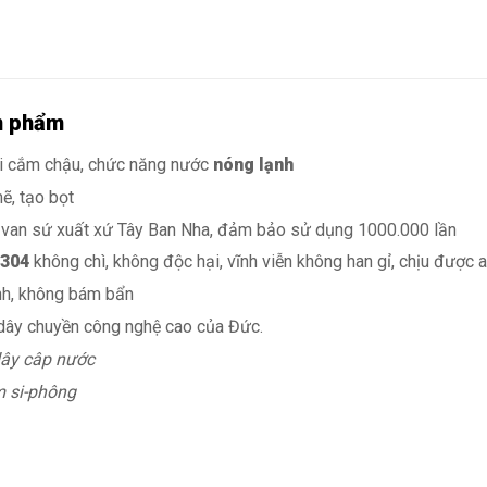
n phẩm
òi cắm chậu, chức năng nước
nóng lạnh
ẽ, tạo bọt
 van sứ xuất xứ Tây Ban Nha, đảm bảo sử dụng 1000.000 lần
 304
không chì, không độc hại, vĩnh viễn không han gỉ, chịu được a
nh, không bám bẩn
 dây chuyền công nghệ cao của Đức.
ây câp nước
 si-phông