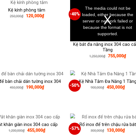
This
330,0
is
a
The media could not be
Kệ kính phòng tắm
modal
window.
-40%
loaded, either because the
Giá
Giá
120,000
₫
250,000
₫
gốc
hiện
server or network failed or
là:
tại
because the format is not
250,000₫.
là:
120,000₫.
supported.
Kệ bát đa năng inox 304 cao cấ
Tầng
Giá
Giá
755,000
₫
1,250,000
₫
gốc
hiện
là:
tại
1,250,000₫.
là:
755,
để bàn chải dán tường inox 304
Kệ Nhà Tắm Đa Năng 1 Tần
-50%
Giá
Giá
Giá
Giá
190,000
₫
450,000
₫
450,000
₫
900,000
₫
gốc
hiện
gốc
hiện
là:
tại
là:
tại
450,000₫.
là:
900,000₫.
là:
190,000₫.
450,0
t khăn giàn inox 304 cao cấp
Rổ inox để trên chậu rửa bát
-57%
Giá
Giá
Giá
Giá
455,000
₫
130,000
₫
1,200,000
₫
300,000
₫
gốc
hiện
gốc
hiện