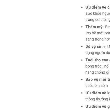
Ưu điểm về c
sức khỏe người
trong cơ thể n
Thẩm mỹ
: S
lớp bề mặt bón
sang trọng hơn
Dễ vệ sinh
: 
dụng người dùn
Tuổi thọ cao 
bong tróc ; nổ
năng chống gỉ
Bảo vệ môi t
thiểu ô nhiễm
Ưu điểm về k
thông thường k
Ưu điểm về g