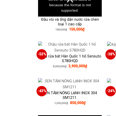
because the format is not
supported.
Đầu vòi và ống dẫn nước rửa chén
loại 1 cao cấp
Giá
Giá
150,000
₫
180,000
₫
gốc
hiện
là:
tại
180,000₫.
là:
150,000₫.
Kệ 
-53%
-38%
Chậu rửa bát Hàn Quốc 1 hố Sensuto
S780HQD
Giá
Giá
3,900,000
₫
8,300,000
₫
gốc
hiện
là:
tại
8,300,000₫.
là:
3,900,000₫.
-43%
-24%
SEN TẮM NÓNG LẠNH INOX 304
SM1211.
Giá
Giá
850,000
₫
1,500,000
₫
gốc
hiện
là:
tại
1,500,000₫.
là: