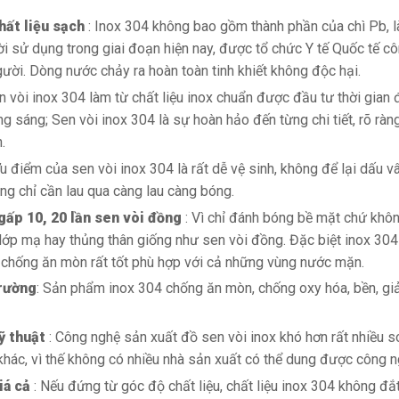
hất liệu sạch
: Inox 304 không bao gồm thành phần của chì Pb, l
 sử dụng trong giai đoạn hiện nay, được tổ chức Y tế Quốc tế cô
gười. Dòng nước chảy ra hoàn toàn tinh khiết không độc hại.
en vòi inox 304 làm từ chất liệu inox chuẩn được đầu tư thời gian
g sáng; Sen vòi inox 304 là sự hoàn hảo đến từng chi tiết, rõ ràng 
.
Ưu điểm của sen vòi inox 304 là rất dễ vệ sinh, không để lại dấu vâ
g chỉ cần lau qua càng lau càng bóng.
gấp 10, 20 lần sen vòi đồng
: Vì chỉ đánh bóng bề mặt chứ khô
 lớp mạ hay thủng thân giống như sen vòi đồng. Đặc biệt inox 304
 chống ăn mòn rất tốt phù hợp với cả những vùng nước mặn.
rường
: Sản phẩm inox 304 chống ăn mòn, chống oxy hóa, bền, giảm
ỹ thuật
: Công nghệ sản xuất đồ sen vòi inox khó hơn rất nhiều 
hác, vì thế không có nhiều nhà sản xuất có thể dung được công n
iá cả
: Nếu đứng từ góc độ chất liệu, chất liệu inox 304 không đ