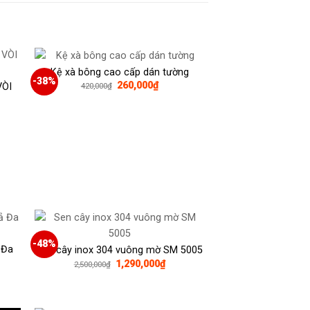
Kệ xà bông cao cấp dán tường
-38%
Giá
Giá
260,000
₫
VÒI
420,000
₫
gốc
hiện
là:
tại
420,000₫.
là:
260,000₫.
0,000₫.
-48%
 Đa
Sen cây inox 304 vuông mờ SM 5005
Giá
Giá
1,290,000
₫
2,500,000
₫
gốc
hiện
là:
tại
2,500,000₫.
là:
1,290,000₫.