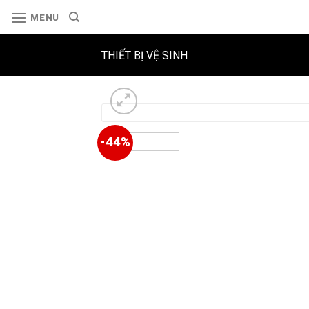
Skip
MENU
to
content
THIẾT BỊ VỆ SINH
-44%