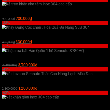
Kệ treo khăn nhà tắm inox 304 cao cấp
Giá
Giá
700,000
₫
900,000
₫
gốc
hiện
-33%
là:
tại
900,000₫.
là:
Khay Đụng Cốc chén , Hoa Quả Đa Năng SuS 304
700,000₫.
Giá
Giá
330,000
₫
490,000
₫
gốc
hiện
-51%
là:
tại
490,000₫.
là:
Chậu rửa bát Hàn Quốc 1 hố Sensuto S780HQ
330,000₫.
Giá
Giá
3,700,000
₫
7,500,000
₫
gốc
hiện
-43%
là:
tại
7,500,000₫.
là:
Vòi Lavabo Sensuto Thân Cao Nóng Lạnh Màu Đen
3,700,000₫.
Giá
Giá
1,200,000
₫
2,100,000
₫
gốc
hiện
-62%
là:
tại
2,100,000₫.
là:
Vắt khăn giàn inox 304 cao cấp
1,200,000₫.