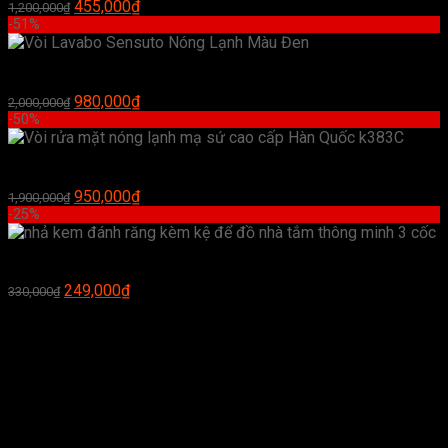
Giá
Giá
455,000
₫
1,200,000
₫
gốc
hiện
-51%
là:
tại
1,200,000₫.
là:
Vòi Lavabo Sensuto Nóng Lạnh Màu Đen
455,000₫.
Giá
Giá
980,000
₫
2,000,000
₫
gốc
hiện
-50%
là:
tại
2,000,000₫.
là:
Vòi rửa mặt nóng lạnh mạ sứ cao cấp Hàn Quốc k383C
980,000₫.
Giá
Giá
950,000
₫
1,900,000
₫
gốc
hiện
-25%
là:
tại
1,900,000₫.
là:
nhả kem đánh răng kèm kệ để đồ nhà tắm thông minh 3 cốc
950,000₫.
Giá
Giá
249,000
₫
330,000
₫
gốc
hiện
là:
tại
330,000₫.
là:
249,000₫.