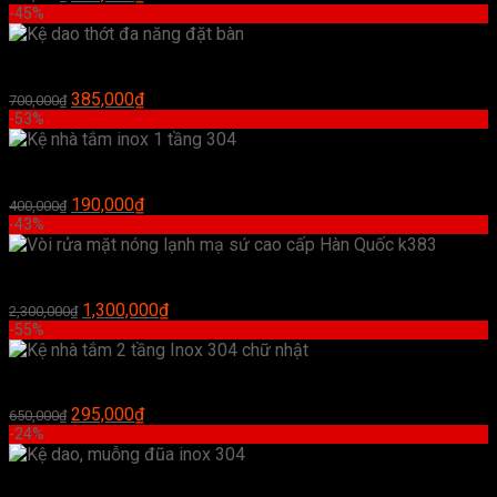
gốc
hiện
-45%
là:
tại
260,000₫.
là:
Kệ dao thớt đa năng đặt bàn
150,000₫.
Giá
Giá
385,000
₫
700,000
₫
gốc
hiện
-53%
là:
tại
700,000₫.
là:
Kệ nhà tắm inox 1 tầng 304
385,000₫.
Giá
Giá
190,000
₫
400,000
₫
gốc
hiện
-43%
là:
tại
400,000₫.
là:
Vòi rửa mặt nóng lạnh mạ sứ cao cấp Hàn Quốc k383
190,000₫.
Giá
Giá
1,300,000
₫
2,300,000
₫
gốc
hiện
-55%
là:
tại
2,300,000₫.
là:
Kệ nhà tắm 2 tầng Inox 304 chữ nhật
1,300,000₫.
Giá
Giá
295,000
₫
650,000
₫
gốc
hiện
-24%
là:
tại
650,000₫.
là:
Kệ dao, muỗng đũa inox 304