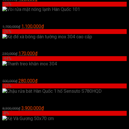
gốc
hiện
-35%
là:
tại
600,000₫.
là:
Vòi rửa mặt nóng lạnh Hàn Quốc 101
400,000₫.
Giá
Giá
1,100,000
₫
1,700,000
₫
gốc
hiện
-26%
là:
tại
1,700,000₫.
là:
Kệ để xà bông dán tường inox 304 cao cấp
1,100,000₫.
Giá
Giá
170,000
₫
230,000
₫
gốc
hiện
-44%
là:
tại
230,000₫.
là:
Thanh treo khăn inox 304
170,000₫.
Giá
Giá
280,000
₫
500,000
₫
gốc
hiện
-53%
là:
tại
500,000₫.
là:
Chậu rửa bát Hàn Quốc 1 hố Sensuto S780HQD
280,000₫.
Giá
Giá
3,900,000
₫
8,300,000
₫
gốc
hiện
-8%
là:
tại
8,300,000₫.
là:
Kệ Và Gương 50×70 cm