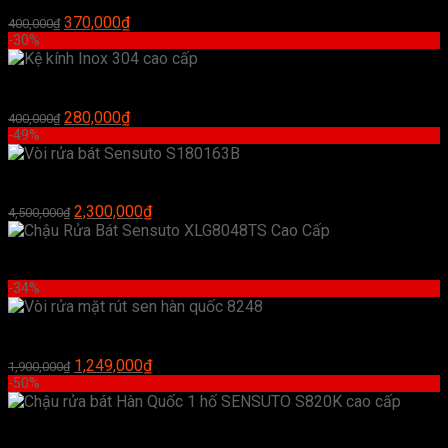
3,900,000₫.
Giá
Giá
370,000
₫
400,000
₫
gốc
hiện
-30%
là:
tại
400,000₫.
là:
Kệ kính Inox 304 cao cấp
370,000₫.
Giá
Giá
280,000
₫
400,000
₫
gốc
hiện
-49%
là:
tại
400,000₫.
là:
Vòi rửa bát Sensuto S180163B
280,000₫.
Giá
Giá
2,300,000
₫
4,500,000
₫
gốc
hiện
là:
tại
Chậu Rửa Bát Sensuto XLG8048TS Cao Cấp
4,500,000₫.
là:
2,300,000₫.
-34%
Vòi rửa mặt rút sen hàn quốc 8248
Giá
Giá
1,249,000
₫
1,900,000
₫
gốc
hiện
-50%
là:
tại
1,900,000₫.
là:
Chậu rửa bát Hàn Quốc 1 hố SENSUTO S820K cao cấp
1,249,000₫.