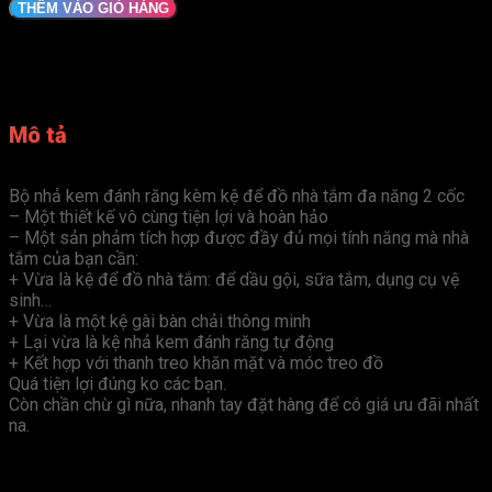
kem
THÊM VÀO GIỎ HÀNG
đánh
răng
kèm
kệ
để
đồ
Mô tả
nhà
tắm
thông
Bộ nhả kem đánh răng kèm kệ để đồ nhà tắm đa năng 2 cốc
minh
– Một thiết kế vô cùng tiện lợi và hoàn hảo
2
– Một sản phảm tích hợp được đầy đủ mọi tính năng mà nhà
cốc
tắm của bạn cần:
số
+ Vừa là kệ để đồ nhà tắm: để dầu gội, sữa tắm, dụng cụ vệ
lượng
sinh…
+ Vừa là một kệ gài bàn chải thông minh
+ Lại vừa là kệ nhả kem đánh răng tự động
+ Kết hợp với thanh treo khăn mặt và móc treo đồ
Quá tiện lợi đúng ko các bạn.
Còn chần chừ gì nữa, nhanh tay đặt hàng để có giá ưu đãi nhất
na.