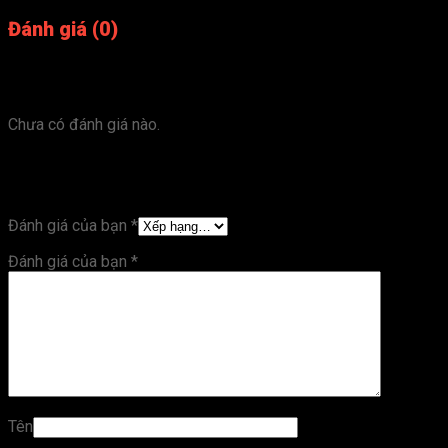
Đánh giá (0)
Đánh giá
Chưa có đánh giá nào.
Hãy là người đầu tiên nhận xét “nhả kem đánh
răng kèm kệ để đồ nhà tắm thông minh 2 cốc”
Đánh giá của bạn
*
Đánh giá của bạn
*
Tên