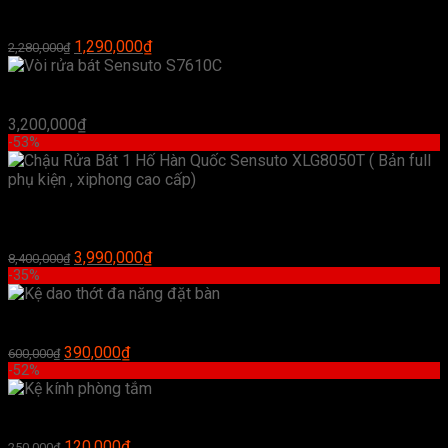
380,000₫.
là:
Vòi rửa mặt nóng lạnh Hàn Quốc
220,000₫.
Giá
Giá
1,290,000
₫
2,280,000
₫
gốc
hiện
là:
tại
Vòi rửa bát Sensuto S7610C
2,280,000₫.
là:
1,290,000₫.
3,200,000
₫
-53%
Chậu Rửa Bát 1 Hố Hàn Quốc Sensuto XLG8050T ( Bản full
phụ kiện , xiphong cao cấp)
Giá
Giá
3,990,000
₫
8,400,000
₫
gốc
hiện
-35%
là:
tại
8,400,000₫.
là:
Kệ dao thớt đa năng đặt bàn
3,990,000₫.
Giá
Giá
390,000
₫
600,000
₫
gốc
hiện
-52%
là:
tại
600,000₫.
là:
Kệ kính phòng tắm
390,000₫.
Giá
Giá
120,000
₫
250,000
₫