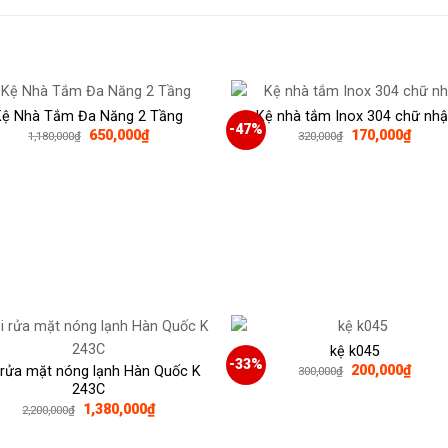
Kệ Nhà Tắm Đa Năng 2 Tầng
Kệ nhà tắm Inox 304 chữ nhậ
-47%
Giá
Giá
Giá
Giá
650,000
₫
170,000
₫
1,180,000
₫
320,000
₫
gốc
hiện
gốc
hiện
là:
tại
là:
tại
1,180,000₫.
là:
320,000₫.
là:
650,000₫.
170,0
kệ k045
-33%
Giá
Giá
200,000
₫
 rửa mặt nóng lạnh Hàn Quốc K
300,000
₫
gốc
hiện
243C
là:
tại
Giá
Giá
1,380,000
₫
2,200,000
₫
300,000₫.
là:
gốc
hiện
200,0
là:
tại