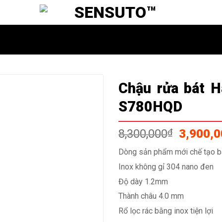
Chậu rửa bát 
S780HQD
Giá
8,300,000
₫
3,900,
gốc
Dòng sản phẩm mới chế tạo b
là:
Inox không gỉ 304 nano đen
8,300,0
Độ dày 1.2mm
Thành châu 4.0 mm
Rổ lọc rác bằng inox tiện lợi