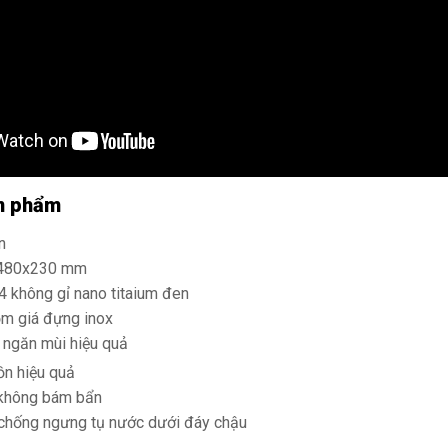
ản phẩm
n
x480x230 mm
04 không gỉ nano titaium đen
m giá đựng inox
 ngăn mùi hiệu quả
ồn hiệu quả
 không bám bẩn
chống ngưng tụ nước dưới đáy chậu