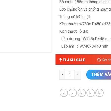
Bộ xả to 185mm thông minh n
Lớp chống ồn và chống ngưng
Thông số kỹ thuật:
Kích thước: w780x D480xH2
Kích thước lỗ đá:
Lắp dương : W745xD445 m
Lắp âm
:
w740xD440 mm
FLASH SALE
Kết t
Chậu rửa bát Hàn Quốc 1 hố 
THÊM VÀ