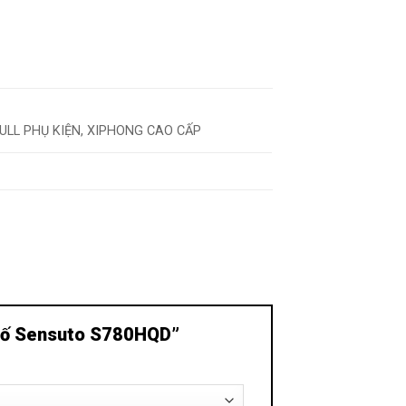
FULL PHỤ KIỆN, XIPHONG CAO CẤP
1 hố Sensuto S780HQD”