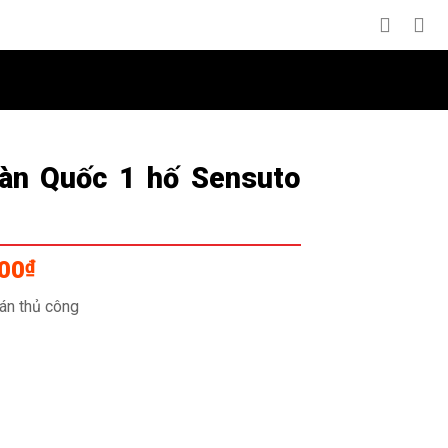
Hàn Quốc 1 hố Sensuto
Giá
000
₫
hiện
án thủ công
tại
00₫.
là:
3,900,000₫.