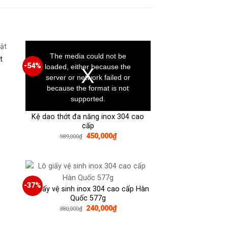
This
is
a
The media could not be
t
modal
window.
-54%
loaded, either because the
server or network failed or
because the format is not
00₫.
supported.
Kệ dao thớt đa năng inox 304 cao
cấp
Giá
Giá
450,000
₫
989,000
₫
gốc
hiện
là:
tại
989,000₫.
là:
450,000₫.
-37%
Lô giấy vệ sinh inox 304 cao cấp Hàn
Quốc 577g
Giá
Giá
240,000
₫
380,000
₫
gốc
hiện
00₫.
là:
tại