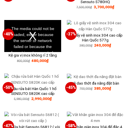
Sensuto S780HQ
là:
tại
Giá
Giá
3,700,000
₫
210,000₫.
là:
7,500,000
₫
gốc
hiện
140,000₫.
là:
tại
7,500,000₫.
là:
3,700,0
This
is
a
The media could not be
modal
window.
-40%
-37%
loaded, either because
Lô giấy vệ sinh inox 304 cao cấp
Hàn Quốc 577g
the server or network
Giá
Giá
240,000
₫
380,000
₫
failed or because the
gốc
hiện
là:
tại
format is not supported.
Kệ gia vị inox không rỉ 2 tầng
380,000₫.
là:
240,000₫
Giá
Giá
480,000
₫
800,000
₫
gốc
hiện
là:
tại
800,000₫.
là:
480,000₫.
Kệ dao thớt đa năng đặt bàn
-50%
-45%
Giá
Giá
385,000
₫
Chậu rửa bát Hàn Quốc 1 hố
700,000
₫
gốc
hiện
SENSUTO S820K cao cấp
là:
tại
2,990,000
₫
700,000₫.
là:
5,980,000
₫
385,000₫
-47%
-58%
Vòi rửa bát Sensuto S6812 ( vòi
Vắt khăn giàn inox 304 đế đặc 4