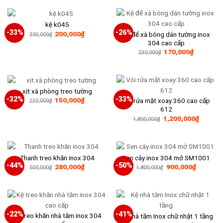
kệ k045
-33%
-26%
Giá
Giá
200,000
₫
Kệ để xà bông dán tường inox
300,000
₫
gốc
hiện
304 cao cấp
là:
tại
Giá
Giá
170,000
₫
300,000₫.
là:
230,000
₫
gốc
hiện
200,000₫.
là:
tại
230,000₫.
là:
170,000₫
xịt xà phòng treo tường
-32%
-33%
Giá
Giá
150,000
₫
Vòi rửa mặt xoay 360 cao cấp
220,000
₫
gốc
hiện
612
là:
tại
Giá
Giá
1,200,000
₫
220,000₫.
là:
1,800,000
₫
gốc
hiện
150,000₫.
là:
tại
1,800,000₫.
là:
1,200,0
Thanh treo khăn inox 304
Sen cây inox 304 mở SM1001
-44%
-50%
Giá
Giá
Giá
Giá
280,000
₫
900,000
₫
500,000
₫
1,800,000
₫
gốc
hiện
gốc
hiện
là:
tại
là:
tại
500,000₫.
là:
1,800,000₫.
là:
280,000₫.
900,000₫
-22%
-41%
Kệ treo khăn nhà tắm inox 304
Kệ nhà tắm Inox chữ nhật 1 tầng