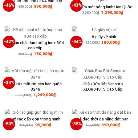
Kệ dao thớt inox 304 cao cấp
-46%
-43%
Giá
Giá
350,000
₫
Vòi rửa mặt nóng lạnh Hàn Quốc
650,000
₫
gốc
hiện
Giá
Giá
1,290,000
₫
2,280,000
₫
là:
tại
gốc
hiện
650,000₫.
là:
là:
tại
350,000₫.
2,280,000₫.
là:
1,290,0
Lô giấy vệ sinh
-42%
-44%
Giá
Giá
180,000
₫
Kệ bàn chải dán tường inox 304
320,000
₫
gốc
hiện
cao cấp
là:
tại
Giá
Giá
150,000
₫
320,000₫.
là:
260,000
₫
gốc
hiện
180,000₫
là:
tại
260,000₫.
là:
150,000₫.
-34%
Vòi rửa mặt rút sen hàn quốc
Chậu Rửa Bát Sensuto
8248
XLG8048TS Cao Cấp
Giá
Giá
1,249,000
₫
1,900,000
₫
gốc
hiện
là:
tại
1,900,000₫.
là:
1,249,000₫.
Giỏ rác gấp gọn thông minh
Kệ dao thớt đa năng đặt bàn
-50%
-35%
Giá
Giá
Giá
Giá
95,000
₫
390,000
₫
190,000
₫
600,000
₫
gốc
hiện
gốc
hiện
là:
tại
là:
tại
190,000₫.
là:
600,000₫.
là: