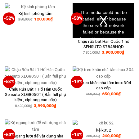
250,000₫.
là:
165,000₫
This
is
a
The media could not be
Kệ kính phòng tắm
modal
window.
-52%
-50%
Giá
Giá
loaded, either because
120,000
₫
250,000
₫
gốc
hiện
the server or network
là:
tại
250,000₫.
là:
failed or because the
120,000₫.
format is not supported.
Chậu rửa bát Hàn Quốc 1 hố
SENSUTO S7848HQD
Giá
Giá
3,900,000
₫
7,800,000
₫
gốc
hiện
là:
tại
7,800,000₫.
là:
3,900,0
-53%
-19%
Kệ treo khăn nhà tắm inox 304
cao cấp
Chậu Rửa Bát 1 Hố Hàn Quốc
Giá
Giá
650,000
₫
Sensuto XLG8050T ( Bản full phụ
800,000
₫
gốc
hiện
kiện , xiphong cao cấp)
là:
tại
Giá
Giá
3,990,000
₫
800,000₫.
là:
8,400,000
₫
gốc
hiện
650,000₫
là:
tại
8,400,000₫.
là:
3,990,000₫.
kệ k052
-50%
-14%
Giá
Giá
240,000
₫
Kệ ngang lưới để vật dụng nhà
280,000
₫