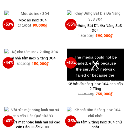
gốc
hiện
950,000₫.
là:
tại
1,800,000₫.
là:
935,000₫
Móc áo inox 304
-53%
-55%
Giá
Giá
99,000
₫
Khay Đứng Bát Dĩa Đa Năng SuS
210,000
₫
gốc
hiện
304
là:
tại
Giá
Giá
590,000
₫
210,000₫.
là:
1,300,000
₫
gốc
hiện
99,000₫.
là:
tại
1,300,000₫.
là:
590,000₫
This
is
a
The media could not be
Kệ nhà tắm inox 2 tầng 304
modal
window.
-44%
-40%
Giá
Giá
loaded, either because
450,000
₫
800,000
₫
gốc
hiện
the server or network
là:
tại
800,000₫.
là:
failed or because the
450,000₫.
format is not supported.
Kệ bát đa năng inox 304 cao cấp
2 Tầng
Giá
Giá
755,000
₫
1,250,000
₫
gốc
hiện
là:
tại
1,250,000₫.
là:
755,000₫
-43%
-35%
Vòi rửa mặt nóng lạnh mạ sứ cao
Kệ nhà tắm 2 tầng Inox 304 chữ
cấp Hàn Quốc k383
nhật