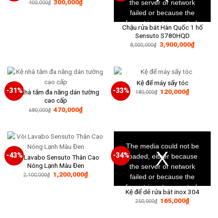
Giá
Giá
300,000
₫
the server or network
400,000
₫
gốc
hiện
failed or because the
là:
tại
400,000₫.
là:
format is not supported.
300,000₫.
Chậu rửa bát Hàn Quốc 1 hố
Sensuto S780HQD
Giá
Giá
3,900,000
₫
8,000,000
₫
gốc
hiện
là:
tại
8,000,000₫.
là:
3,900,0
Kệ để máy sấy tóc
-31%
-33%
Giá
Giá
120,000
₫
Kệ nhà tắm đa năng dán tường
180,000
₫
gốc
hiện
cao cấp
là:
tại
Giá
Giá
470,000
₫
180,000₫.
là:
680,000
₫
gốc
hiện
120,000₫
là:
tại
680,000₫.
là:
470,000₫.
This
is
a
The media could not be
modal
window.
-43%
-34%
loaded, either because
Vòi Lavabo Sensuto Thân Cao
Nóng Lạnh Màu Đen
the server or network
Giá
Giá
1,200,000
₫
2,100,000
₫
failed or because the
gốc
hiện
là:
tại
format is not supported.
Kệ để dẻ rửa bát inox 304
2,100,000₫.
là:
1,200,000₫.
Giá
Giá
165,000
₫
250,000
₫
gốc
hiện
là:
tại