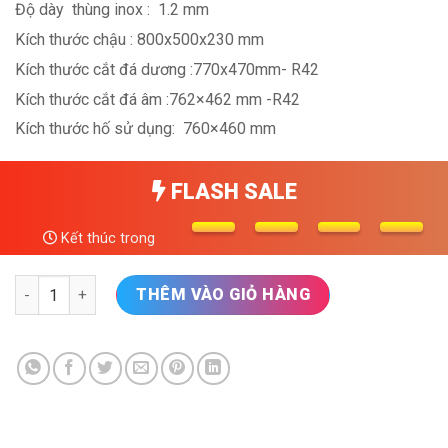
Độ dày
thùng inox :
1.2 mm
Kích thước chậu : 800x500x230 mm
Kích thước cắt đá dương :770x470mm- R42
Kích thước cắt đá âm :762×462 mm -R42
Kích thước hố sử dụng:
760×460 mm
FLASH SALE
Kết thúc trong
Chậu Rửa Bát 1 Hố Hàn Quốc Sensuto XLG8050D Nano đen số 
THÊM VÀO GIỎ HÀNG