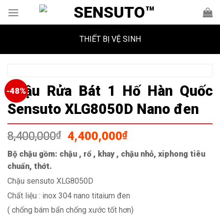
Skip
to
content
THIẾT BỊ VỆ SINH
Chậu Rửa Bát 1 Hố Hàn Quốc
-48%
Sensuto XLG8050D Nano đen
Giá
Giá
8,400,000
₫
4,400,000
₫
gốc
hiện
Bộ chậu gồm: chậu , rổ , khay , chậu nhỏ, xiphong tiêu
là:
tại
chuẩn, thớt.
8,400,000₫.
là:
4,400,000₫.
Chậu sensuto XLG8050D
Chất liệu : inox 304 nano titaium đen
( chống bám bẩn chống xước tốt hơn)