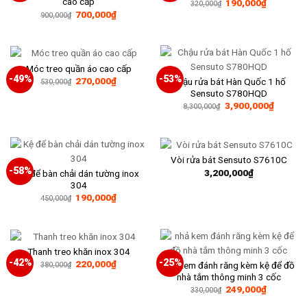
cao cấp
Giá
Giá
190,000
₫
320,000
₫
gốc
hiện
Giá
Giá
700,000
₫
900,000
₫
là:
tại
gốc
hiện
320,000₫.
là:
là:
tại
190,000₫
900,000₫.
là:
700,000₫.
Móc treo quần áo cao cấp
-49%
-53%
Giá
Giá
270,000
₫
Chậu rửa bát Hàn Quốc 1 hố
530,000
₫
gốc
hiện
Sensuto S780HQD
là:
tại
Giá
Giá
3,900,000
₫
530,000₫.
là:
8,300,000
₫
gốc
hiện
270,000₫.
là:
tại
8,300,000₫.
là:
3,900,0
Vòi rửa bát Sensuto S7610C
-58%
3,200,000
₫
Kệ để bàn chải dán tường inox
304
Giá
Giá
190,000
₫
450,000
₫
gốc
hiện
là:
tại
450,000₫.
là:
190,000₫.
Thanh treo khăn inox 304
-42%
-25%
Giá
Giá
220,000
₫
nhả kem đánh răng kèm kệ để đồ
380,000
₫
gốc
hiện
nhà tắm thông minh 3 cốc
là:
tại
Giá
Giá
249,000
₫
380,000₫.
là:
330,000
₫
gốc
hiện
220,000₫.
là:
tại