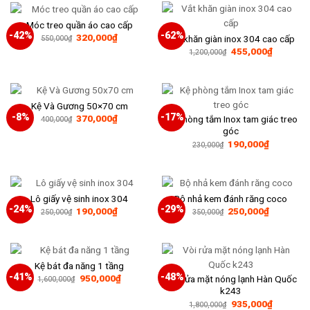
95,000₫.
390,000₫
Móc treo quần áo cao cấp
-42%
-62%
Giá
Giá
320,000
₫
Vắt khăn giàn inox 304 cao cấp
550,000
₫
gốc
hiện
Giá
Giá
455,000
₫
1,200,000
₫
là:
tại
gốc
hiện
550,000₫.
là:
là:
tại
320,000₫.
1,200,000₫.
là:
455,000₫
Kệ Và Gương 50×70 cm
-8%
-17%
Giá
Giá
370,000
₫
Kệ phòng tắm Inox tam giác treo
400,000
₫
gốc
hiện
góc
là:
tại
Giá
Giá
190,000
₫
400,000₫.
là:
230,000
₫
gốc
hiện
370,000₫.
là:
tại
230,000₫.
là:
190,000₫
Lô giấy vệ sinh inox 304
Bộ nhả kem đánh răng coco
-24%
-29%
Giá
Giá
Giá
Giá
190,000
₫
250,000
₫
250,000
₫
350,000
₫
gốc
hiện
gốc
hiện
là:
tại
là:
tại
250,000₫.
là:
350,000₫.
là:
190,000₫.
250,000₫
Kệ bát đa năng 1 tầng
-41%
-48%
Giá
Giá
950,000
₫
Vòi rửa mặt nóng lạnh Hàn Quốc
1,600,000
₫
gốc
hiện
k243
là:
tại
Giá
Giá
935,000
₫
1,600,000₫.
là:
1,800,000
₫