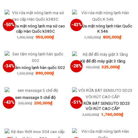
320,000₫.
là:
là:
tại
170,000₫.
4,500,000₫.
là:
2,300,0
-50%
-43%
Vòi rửa mặt nóng lạnh mạ sứ cao
Vòi rửa mặt nóng lạnh Hàn Quốc
cấp Hàn Quốc k383C
K 546
Giá
Giá
Giá
Giá
950,000
₫
800,000
₫
1,900,000
₫
1,400,000
₫
gốc
hiện
gốc
hiện
là:
tại
là:
tại
1,900,000₫.
là:
1,400,000₫.
là:
950,000₫.
800,000₫
Kệ để đồ máy giặt 3 tầng
-34%
-28%
Giá
Giá
325,000
₫
Sen tắm nóng lạnh hàn quốc S02
450,000
₫
gốc
hiện
Giá
Giá
890,000
₫
1,350,000
₫
là:
tại
gốc
hiện
450,000₫.
là:
là:
tại
325,000₫
1,350,000₫.
là:
890,000₫.
sen massage 5 chế độ
-43%
-51%
Giá
Giá
200,000
₫
VÒI RỬA BÁT SENSUTO SD23
350,000
₫
gốc
hiện
VÒI RÚT CAO CẤP
là:
tại
Giá
Giá
1,760,000
₫
350,000₫.
là:
3,600,000
₫
gốc
hiện
200,000₫.
là:
tại
3,600,000₫.
là:
1,760,0