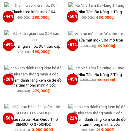
190,000₫.
390,000₫
Thanh treo khăn inox 304
Kệ Nhà Tắm Đa Năng 1 Tầng
-44%
-50%
Giá
Giá
Giá
Giá
280,000
₫
450,000
₫
500,000
₫
900,000
₫
gốc
hiện
gốc
hiện
là:
tại
là:
tại
500,000₫.
là:
900,000₫.
là:
280,000₫.
450,000₫
Vòi rửa mặt inox 304 mờ tròn
-49%
-51%
Giá
Giá
490,000
₫
Vắt khăn giàn inox 304 cao cấp
1,000,000
₫
gốc
hiện
Giá
Giá
490,000
₫
970,000
₫
là:
tại
gốc
hiện
1,000,000₫.
là:
là:
tại
490,000₫
970,000₫.
là:
490,000₫.
Kệ Nhà Tắm Đa Năng 2 Tầng
-28%
-45%
Giá
Giá
650,000
₫
nhả kem đánh răng kèm kệ để đồ
1,180,000
₫
gốc
hiện
nhà tắm thông minh 4 cốc
là:
tại
Giá
Giá
279,000
₫
1,180,000₫.
là:
390,000
₫
gốc
hiện
650,000₫
là:
tại
390,000₫.
là:
279,000₫.
-50%
-22%
Chậu rửa bát Hàn Quốc 1 hố
nhả kem đánh răng kèm kệ để đồ
SENSUTO S750HQD
nhà tắm thông minh 2 cốc
Giá
Giá
Giá
Giá
3,900,000
₫
219,000
₫
7,800,000
₫
280,000
₫