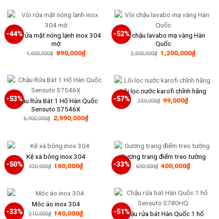
330,000₫.
là:
249,000₫
-44%
-52%
Vòi rửa mặt nóng lạnh inox 304
Vòi chậu lavabo mạ vàng Hàn
mờ
Quốc
Giá
Giá
Giá
Giá
890,000
₫
1,200,000
₫
1,600,000
₫
2,500,000
₫
gốc
hiện
gốc
hiện
là:
tại
là:
tại
1,600,000₫.
là:
2,500,000₫.
là:
890,000₫.
1,200,0
Lõi lọc nước karofi chĩnh hãng
-53%
-57%
Giá
Giá
99,000
₫
Chậu Rửa Bát 1 Hố Hàn Quốc
230,000
₫
gốc
hiện
Sensuto S7546X
là:
tại
Giá
Giá
2,990,000
₫
230,000₫.
là:
6,400,000
₫
gốc
hiện
99,000₫.
là:
tại
6,400,000₫.
là:
2,990,000₫.
Kệ xà bông inox 304
Gương trang điểm treo tường
-50%
-33%
Giá
Giá
Giá
Giá
160,000
₫
400,000
₫
320,000
₫
600,000
₫
gốc
hiện
gốc
hiện
là:
tại
là:
tại
320,000₫.
là:
600,000₫.
là:
160,000₫.
400,000₫
Móc áo inox 304
-33%
-51%
Giá
Giá
140,000
₫
Chậu rửa bát Hàn Quốc 1 hố
210,000
₫
gốc
hiện