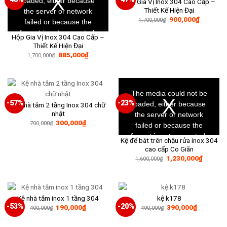
loaded, either because
Hộp Gia Vị Inox 304 Cao Cấp –
Thiết Kế Hiện Đại
the server or network
Giá
Giá
900,000
₫
1,700,000
₫
failed or because the
gốc
hiện
là:
tại
format is not supported.
Hộp Gia Vị Inox 304 Cao Cấp –
1,700,000₫.
là:
900,000₫
Thiết Kế Hiện Đại
Giá
Giá
885,000
₫
1,700,000
₫
gốc
hiện
là:
tại
1,700,000₫.
là:
885,000₫.
This
is
a
The media could not be
modal
window.
-57%
-23%
loaded, either because
Kệ nhà tắm 2 tầng Inox 304 chữ
nhật
the server or network
Giá
Giá
300,000
₫
700,000
₫
failed or because the
gốc
hiện
là:
tại
format is not supported.
Kệ để bát trên chậu rửa inox 304
700,000₫.
là:
300,000₫.
cao cấp Co Giãn
Giá
Giá
1,230,000
₫
1,600,000
₫
gốc
hiện
là:
tại
1,600,000₫.
là:
1,230,0
Kệ nhà tắm inox 1 tầng 304
kệ k178
-53%
-20%
Giá
Giá
Giá
Giá
190,000
₫
390,000
₫
400,000
₫
490,000
₫
gốc
hiện
gốc
hiện
là:
tại
là:
tại
400,000₫.
là:
490,000₫.
là: