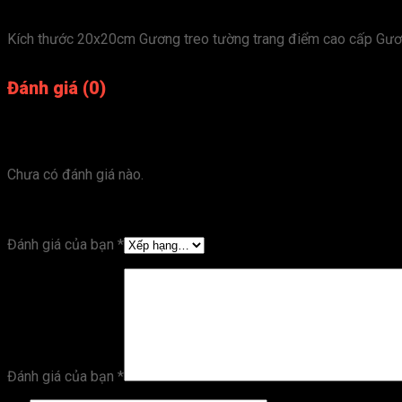
Kích thước 20x20cm Gương treo tường trang điểm cao cấp Gươ
Đánh giá (0)
Đánh giá
Chưa có đánh giá nào.
Hãy là người đầu tiên nhận xét “Gương trang điểm
Đánh giá của bạn
*
Đánh giá của bạn
*