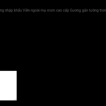
ng nhập khẩu Viền ngoài mạ crom cao cấp Gương gắn tường tro
 treo tường”