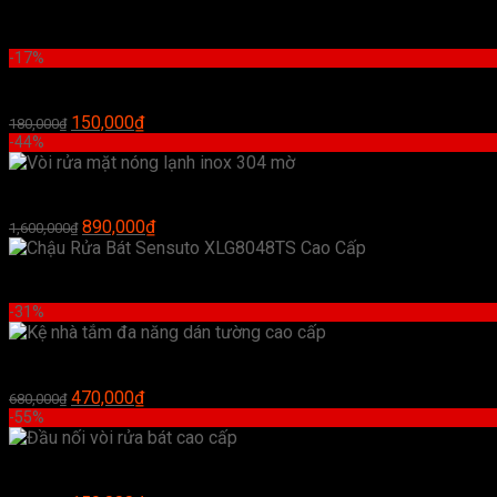
-17%
Đầu vòi và ống dẫn nước rửa chén loại 1 cao cấp
Giá
Giá
150,000
₫
180,000
₫
gốc
hiện
-44%
là:
tại
180,000₫.
là:
Vòi rửa mặt nóng lạnh inox 304 mờ
150,000₫.
Giá
Giá
890,000
₫
1,600,000
₫
gốc
hiện
là:
tại
Chậu Rửa Bát Sensuto XLG8048TS Cao Cấp
1,600,000₫.
là:
890,000₫.
-31%
Kệ nhà tắm đa năng dán tường cao cấp
Giá
Giá
470,000
₫
680,000
₫
gốc
hiện
-55%
là:
tại
680,000₫.
là:
Đầu nối vòi rửa bát cao cấp
470,000₫.