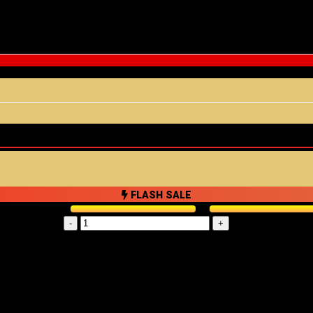
FLASH SALE
Gương
trang
điểm
treo
tường
số
lượng