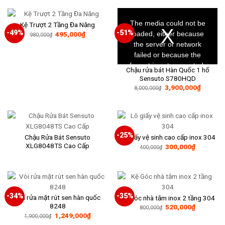
2,200,000₫.
là:
1,380,0
This
is
a
The media could not be
Kệ Trượt 2 Tầng Đa Năng
modal
window.
-49%
-51%
Giá
Giá
loaded, either because
495,000
₫
980,000
₫
gốc
hiện
the server or network
là:
tại
980,000₫.
là:
failed or because the
495,000₫.
format is not supported.
Chậu rửa bát Hàn Quốc 1 hố
Sensuto S780HQD
Giá
Giá
3,900,000
₫
8,000,000
₫
gốc
hiện
là:
tại
8,000,000₫.
là:
3,900,0
-25%
Chậu Rửa Bát Sensuto
Lô giấy vệ sinh cao cấp inox 304
XLG8048TS Cao Cấp
Giá
Giá
300,000
₫
400,000
₫
gốc
hiện
là:
tại
400,000₫.
là:
300,000₫
-34%
-35%
Vòi rửa mặt rút sen hàn quốc
Kệ Góc nhà tắm inox 2 tầng 304
8248
Giá
Giá
520,000
₫
800,000
₫
gốc
hiện
Giá
Giá
1,249,000
₫
1,900,000
₫
là:
tại
gốc
hiện