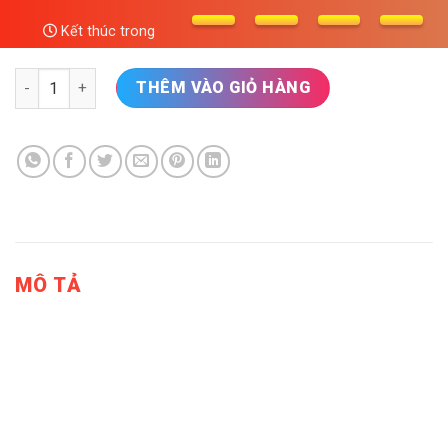
Kết thúc trong
Hộp Gia Vị Inox 304 Cao Cấp – Thiết Kế Hiện Đại số lượng
THÊM VÀO GIỎ HÀNG
MÔ TẢ