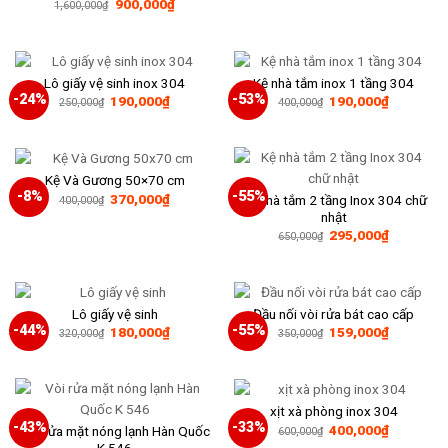
Giá
Giá
900,000
₫
300,000₫.
là:
1,600,000
₫
gốc
hiện
130,000₫
là:
tại
1,600,000₫.
là:
900,000₫.
Lô giấy vệ sinh inox 304
Kệ nhà tắm inox 1 tầng 304
-24%
-53%
Giá
Giá
Giá
Giá
190,000
₫
190,000
₫
250,000
₫
400,000
₫
gốc
hiện
gốc
hiện
là:
tại
là:
tại
250,000₫.
là:
400,000₫.
là:
190,000₫.
190,000₫
Kệ Và Gương 50×70 cm
-8%
-55%
Giá
Giá
370,000
₫
Kệ nhà tắm 2 tầng Inox 304 chữ
400,000
₫
gốc
hiện
nhật
là:
tại
Giá
Giá
295,000
₫
400,000₫.
là:
650,000
₫
gốc
hiện
370,000₫.
là:
tại
650,000₫.
là:
295,000₫
Lô giấy vệ sinh
Đầu nối vòi rửa bát cao cấp
-44%
-55%
Giá
Giá
Giá
Giá
180,000
₫
159,000
₫
320,000
₫
350,000
₫
gốc
hiện
gốc
hiện
là:
tại
là:
tại
320,000₫.
là:
350,000₫.
là:
180,000₫.
159,000₫
xịt xà phòng inox 304
-43%
-33%
Giá
Giá
400,000
₫
Vòi rửa mặt nóng lạnh Hàn Quốc
600,000
₫
gốc
hiện
K 546