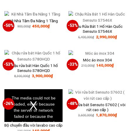
gốc
hiện
là:
tại
250,000₫.
là:
165,000₫
Kệ Nhà Tắm Đa Năng 1 Tầng
-50%
-53%
Giá
Giá
450,000
₫
Chậu Rửa Bát 1 Hố Hàn Quốc
900,000
₫
gốc
hiện
Sensuto S7546X
là:
tại
Giá
Giá
2,990,000
₫
900,000₫.
là:
6,400,000
₫
gốc
hiện
450,000₫.
là:
tại
6,400,000₫.
là:
2,990,0
Móc áo inox 304
-53%
-33%
Giá
Giá
140,000
₫
Chậu rửa bát Hàn Quốc 1 hố
210,000
₫
gốc
hiện
Sensuto S780HQD
là:
tại
Giá
Giá
3,900,000
₫
210,000₫.
là:
8,300,000
₫
gốc
hiện
140,000₫
là:
tại
8,300,000₫.
là:
3,900,000₫.
This
is
a
The media could not be
modal
window.
-26%
-48%
loaded, either because
Vòi rửa bát Sensuto S7602 ( vòi
rút cao cấp )
the server or network
Giá
Giá
1,870,000
₫
3,600,000
₫
failed or because the
gốc
hiện
là:
tại
format is not supported.
Bộ chuyển đầu vòi lavabo cao cấp
3,600,000₫.
là:
1,870,0
Giá
Giá
140,000
₫