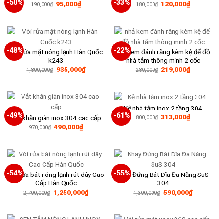
-50%
-33%
Giá
Giá
Giá
Giá
95,000
₫
120,000
₫
190,000
₫
180,000
₫
gốc
hiện
gốc
hiện
là:
tại
là:
tại
190,000₫.
là:
180,000₫.
là:
95,000₫.
120,000₫
-48%
-22%
Vòi rửa mặt nóng lạnh Hàn Quốc
nhả kem đánh răng kèm kệ để đồ
k243
nhà tắm thông minh 2 cốc
Giá
Giá
Giá
Giá
935,000
₫
219,000
₫
1,800,000
₫
280,000
₫
gốc
hiện
gốc
hiện
là:
tại
là:
tại
1,800,000₫.
là:
280,000₫.
là:
935,000₫.
219,000₫
Kệ nhà tắm inox 2 tầng 304
-49%
-61%
Giá
Giá
313,000
₫
Vắt khăn giàn inox 304 cao cấp
800,000
₫
gốc
hiện
Giá
Giá
490,000
₫
970,000
₫
là:
tại
gốc
hiện
800,000₫.
là:
là:
tại
313,000₫
970,000₫.
là:
490,000₫.
-54%
-55%
Vòi rửa bát nóng lạnh rút dây Cao
Khay Đứng Bát Dĩa Đa Năng SuS
Cấp Hàn Quốc
304
Giá
Giá
Giá
Giá
1,250,000
₫
590,000
₫
2,700,000
₫
1,300,000
₫
gốc
hiện
gốc
hiện
là:
tại
là:
tại
2,700,000₫.
là:
1,300,000₫.
là:
1,250,000₫.
590,000₫