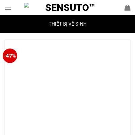
Skip
to
content
THIẾT BỊ VỆ SINH
-47%