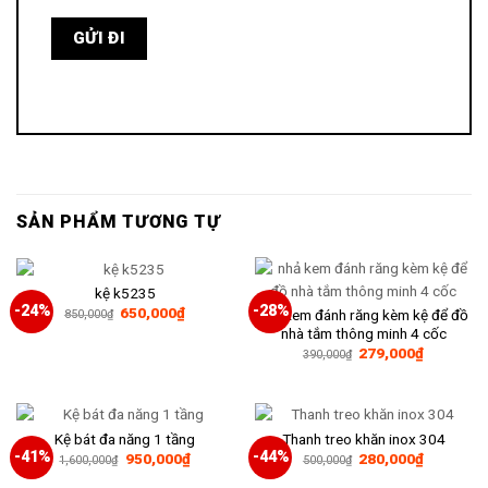
SẢN PHẨM TƯƠNG TỰ
kệ k5235
-24%
-28%
Giá
Giá
650,000
₫
nhả kem đánh răng kèm kệ để đồ
850,000
₫
gốc
hiện
nhà tắm thông minh 4 cốc
là:
tại
Giá
Giá
279,000
₫
850,000₫.
là:
390,000
₫
gốc
hiện
650,000₫.
là:
tại
390,000₫.
là:
279,000₫
Kệ bát đa năng 1 tầng
Thanh treo khăn inox 304
-41%
-44%
Giá
Giá
Giá
Giá
950,000
₫
280,000
₫
1,600,000
₫
500,000
₫
gốc
hiện
gốc
hiện
là:
tại
là:
tại