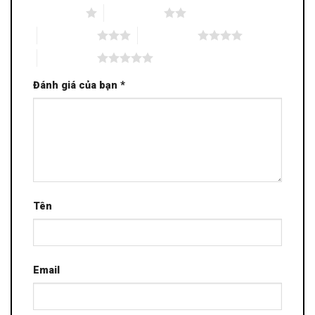
1 trên 5 sao
2 trên 5 sao
3 trên 5 sao
4 trên 5 sao
5 trên 5 sao
Đánh giá của bạn
*
Tên
Email