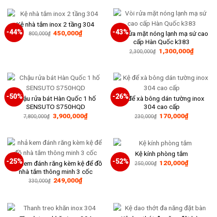
3,600,000₫.
là:
1,760,000₫.
Kệ nhà tắm inox 2 tầng 304
-44%
-43%
Giá
Giá
450,000
₫
Vòi rửa mặt nóng lạnh mạ sứ cao
800,000
₫
gốc
hiện
cấp Hàn Quốc k383
là:
tại
Giá
Giá
1,300,000
₫
800,000₫.
là:
2,300,000
₫
gốc
hiện
450,000₫.
là:
tại
2,300,000₫.
là:
1,300,0
-50%
-26%
Chậu rửa bát Hàn Quốc 1 hố
Kệ để xà bông dán tường inox
SENSUTO S750HQD
304 cao cấp
Giá
Giá
Giá
Giá
3,900,000
₫
170,000
₫
7,800,000
₫
230,000
₫
gốc
hiện
gốc
hiện
là:
tại
là:
tại
7,800,000₫.
là:
230,000₫.
là:
3,900,000₫.
170,000₫
Kệ kính phòng tắm
-25%
-52%
Giá
Giá
120,000
₫
nhả kem đánh răng kèm kệ để đồ
250,000
₫
gốc
hiện
nhà tắm thông minh 3 cốc
là:
tại
Giá
Giá
249,000
₫
250,000₫.
là:
330,000
₫
gốc
hiện
120,000₫
là:
tại
330,000₫.
là:
249,000₫.