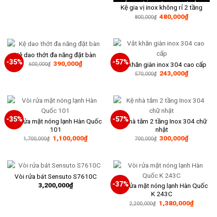
320,000₫.
là:
format is not supported.
190,000₫.
Kệ gia vị inox không rỉ 2 tầng
Giá
Giá
480,000
₫
800,000
₫
gốc
hiện
là:
tại
800,000₫.
là:
480,000₫
Kệ dao thớt đa năng đặt bàn
-35%
-57%
Giá
Giá
390,000
₫
Vắt khăn giàn inox 304 cao cấp
600,000
₫
gốc
hiện
Giá
Giá
243,000
₫
570,000
₫
là:
tại
gốc
hiện
600,000₫.
là:
là:
tại
390,000₫.
570,000₫.
là:
243,000₫
-35%
-57%
Vòi rửa mặt nóng lạnh Hàn Quốc
Kệ nhà tắm 2 tầng Inox 304 chữ
101
nhật
Giá
Giá
Giá
Giá
1,100,000
₫
300,000
₫
1,700,000
₫
700,000
₫
gốc
hiện
gốc
hiện
là:
tại
là:
tại
1,700,000₫.
là:
700,000₫.
là:
1,100,000₫.
300,000₫
Vòi rửa bát Sensuto S7610C
-37%
3,200,000
₫
Vòi rửa mặt nóng lạnh Hàn Quốc
K 243C
Giá
Giá
1,380,000
₫
2,200,000
₫
gốc
hiện
là:
tại