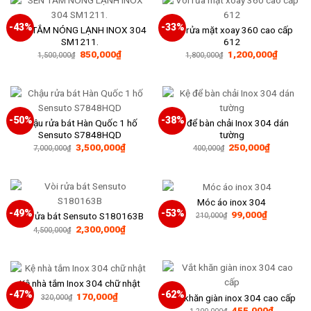
-43%
-33%
SEN TẮM NÓNG LẠNH INOX 304
Vòi rửa mặt xoay 360 cao cấp
SM1211.
612
Giá
Giá
Giá
Giá
850,000
₫
1,200,000
₫
1,500,000
₫
1,800,000
₫
gốc
hiện
gốc
hiện
là:
tại
là:
tại
1,500,000₫.
là:
1,800,000₫.
là:
850,000₫.
1,200,0
-50%
-38%
Chậu rửa bát Hàn Quốc 1 hố
Kệ để bàn chải Inox 304 dán
Sensuto S7848HQD
tường
Giá
Giá
3,500,000
₫
250,000
₫
7,000,000
₫
400,000
₫
gốc
hiện
là:
tại
400,000₫.
là:
250,000₫
Móc áo inox 304
-49%
-53%
Giá
Giá
99,000
₫
Vòi rửa bát Sensuto S180163B
210,000
₫
gốc
hiện
Giá
Giá
2,300,000
₫
4,500,000
₫
là:
tại
gốc
hiện
210,000₫.
là:
là:
tại
99,000₫.
4,500,000₫.
là:
2,300,000₫.
Kệ nhà tắm Inox 304 chữ nhật
-47%
-62%
Giá
Giá
170,000
₫
Vắt khăn giàn inox 304 cao cấp
320,000
₫
gốc
hiện
Giá
Giá
455,000
₫