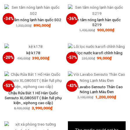
380,000₫.
là:
240,000₫.
-34%
-36%
Sen tắm nóng lạnh hàn quốc
Sen tắm nóng lạnh hàn quốc S02
S219
Giá
Giá
890,000
₫
1,350,000
₫
gốc
hiện
Giá
Giá
900,000
₫
1,400,000
₫
là:
tại
gốc
hiện
1,350,000₫.
là:
là:
tại
890,000₫.
1,400,000₫.
là:
900,000₫
kệ k178
Lõi lọc nước karofi chĩnh hãng
-20%
-57%
Giá
Giá
Giá
Giá
390,000
₫
99,000
₫
490,000
₫
230,000
₫
gốc
hiện
gốc
hiện
là:
tại
là:
tại
490,000₫.
là:
230,000₫.
là:
390,000₫.
99,000₫.
-53%
-43%
Vòi Lavabo Sensuto Thân Cao
Nóng Lạnh Màu Đen
Chậu Rửa Bát 1 Hố Hàn Quốc
Giá
Giá
1,200,000
₫
Sensuto XLG8050T ( Bản full phụ
2,100,000
₫
gốc
hiện
kiện , xiphong cao cấp)
là:
tại
Giá
Giá
3,990,000
₫
2,100,000₫.
là:
8,400,000
₫
gốc
hiện
1,200,0
là:
tại
8,400,000₫.
là:
3,990,000₫.
This
is
a
The media could not be