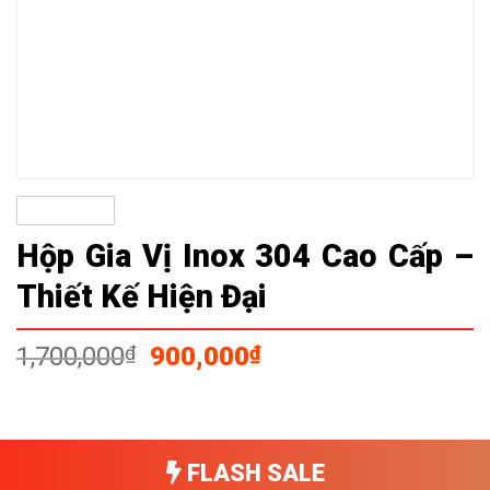
Hộp Gia Vị Inox 304 Cao Cấp –
Thiết Kế Hiện Đại
Giá
Giá
1,700,000
₫
900,000
₫
gốc
hiện
là:
tại
1,700,000₫.
là:
900,000₫.
FLASH SALE