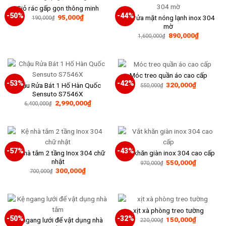
Giỏ rác gấp gọn thông minh
-50%
-44%
Giá
Giá
95,000
₫
Vòi rửa mặt nóng lạnh inox 304
190,000
₫
gốc
hiện
mờ
là:
tại
Giá
Giá
890,000
₫
190,000₫.
là:
1,600,000
₫
gốc
hiện
95,000₫.
là:
tại
1,600,000₫.
là:
890,000₫
Móc treo quần áo cao cấp
-53%
-42%
Giá
Giá
320,000
₫
Chậu Rửa Bát 1 Hố Hàn Quốc
550,000
₫
gốc
hiện
Sensuto S7546X
là:
tại
Giá
Giá
2,990,000
₫
550,000₫.
là:
6,400,000
₫
gốc
hiện
320,000₫
là:
tại
6,400,000₫.
là:
2,990,000₫.
-57%
-43%
Kệ nhà tắm 2 tầng Inox 304 chữ
Vắt khăn giàn inox 304 cao cấp
nhật
Giá
Giá
550,000
₫
970,000
₫
gốc
hiện
Giá
Giá
300,000
₫
700,000
₫
là:
tại
gốc
hiện
970,000₫.
là:
là:
tại
550,000₫
700,000₫.
là:
300,000₫.
xịt xà phòng treo tường
-50%
-32%
Giá
Giá
150,000
₫
Kệ ngang lưới để vật dụng nhà
220,000
₫
gốc
hiện