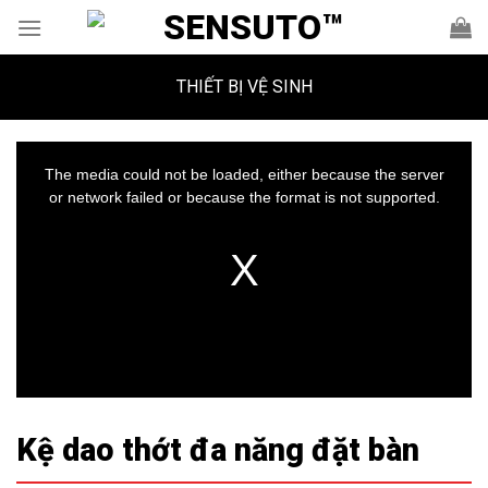
Skip
to
content
THIẾT BỊ VỆ SINH
This
is
a
The media could not be loaded, either because the server
modal
window.
or network failed or because the format is not supported.
Kệ dao thớt đa năng đặt bàn