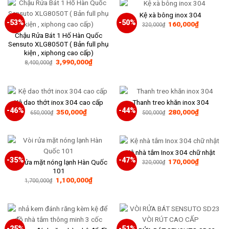
1,200,0
Kệ xà bông inox 304
-53%
-50%
Giá
Giá
160,000
₫
320,000
₫
gốc
hiện
Chậu Rửa Bát 1 Hố Hàn Quốc
là:
tại
320,000₫.
là:
Sensuto XLG8050T ( Bản full phụ
160,000₫
kiện , xiphong cao cấp)
Giá
Giá
3,990,000
₫
8,400,000
₫
gốc
hiện
là:
tại
8,400,000₫.
là:
3,990,000₫.
Kệ dao thớt inox 304 cao cấp
Thanh treo khăn inox 304
-46%
-44%
Giá
Giá
Giá
Giá
350,000
₫
280,000
₫
650,000
₫
500,000
₫
gốc
hiện
gốc
hiện
là:
tại
là:
tại
650,000₫.
là:
500,000₫.
là:
350,000₫.
280,000₫
Kệ nhà tắm Inox 304 chữ nhật
-35%
-47%
Giá
Giá
170,000
₫
Vòi rửa mặt nóng lạnh Hàn Quốc
320,000
₫
gốc
hiện
101
là:
tại
Giá
Giá
1,100,000
₫
320,000₫.
là:
1,700,000
₫
gốc
hiện
170,000₫
là:
tại
1,700,000₫.
là:
1,100,000₫.
-25%
-51%