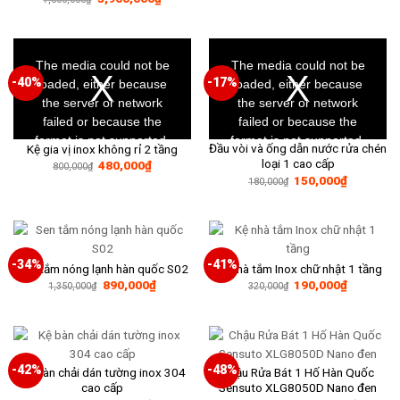
là:
tại
gốc
hiện
160,000₫.
là:
là:
tại
99,000₫.
7,800,000₫.
là:
3,900,000₫.
This
This
is
is
a
a
The media could not be
The media could not be
modal
modal
window.
window.
-40%
-17%
loaded, either because
loaded, either because
the server or network
the server or network
failed or because the
failed or because the
format is not supported.
format is not supported.
Đầu vòi và ống dẫn nước rửa chén
Kệ gia vị inox không rỉ 2 tầng
loại 1 cao cấp
Giá
Giá
480,000
₫
800,000
₫
gốc
hiện
Giá
Giá
150,000
₫
180,000
₫
là:
tại
gốc
hiện
800,000₫.
là:
là:
tại
480,000₫.
180,000₫.
là:
150,000₫
-34%
-41%
Sen tắm nóng lạnh hàn quốc S02
Kệ nhà tắm Inox chữ nhật 1 tầng
Giá
Giá
Giá
Giá
890,000
₫
190,000
₫
1,350,000
₫
320,000
₫
gốc
hiện
gốc
hiện
là:
tại
là:
tại
1,350,000₫.
là:
320,000₫.
là:
890,000₫.
190,000₫
-42%
-48%
Kệ bàn chải dán tường inox 304
Chậu Rửa Bát 1 Hố Hàn Quốc
cao cấp
Sensuto XLG8050D Nano đen