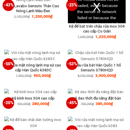
modal
window.
-43%
-23%
loaded, either because
Vòi Lavabo Sensuto Thân Cao
Nóng Lạnh Màu Đen
the server or network
Giá
Giá
1,200,000
₫
2,100,000
₫
failed or because the
gốc
hiện
là:
tại
format is not supported.
Kệ để bát trên chậu rửa inox 304
2,100,000₫.
là:
1,200,000₫.
cao cấp Co Giãn
Giá
Giá
1,230,000
₫
1,600,000
₫
gốc
hiện
là:
tại
1,600,000₫.
là:
1,230,0
-50%
-53%
Vòi rửa mặt nóng lạnh mạ sứ cao
Chậu rửa bát Hàn Quốc 1 hố
cấp Hàn Quốc k383C
Sensuto S780HQD
Giá
Giá
Giá
Giá
950,000
₫
3,900,000
₫
1,900,000
₫
8,300,000
₫
gốc
hiện
gốc
hiện
là:
tại
là:
tại
1,900,000₫.
là:
8,300,000₫.
là:
950,000₫.
3,900,0
Kệ kính Inox 304 cao cấp
Kệ dao thớt đa năng đặt bàn
-30%
-45%
Giá
Giá
Giá
Giá
280,000
₫
385,000
₫
400,000
₫
700,000
₫
gốc
hiện
gốc
hiện
là:
tại
là:
tại
400,000₫.
là:
700,000₫.
là:
280,000₫.
385,000₫