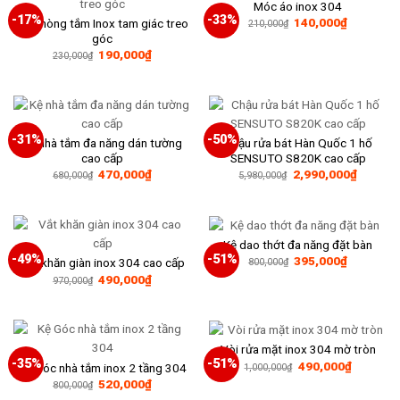
Móc áo inox 304
-17%
-33%
Giá
Giá
140,000
₫
Kệ phòng tắm Inox tam giác treo
210,000
₫
gốc
hiện
góc
là:
tại
Giá
Giá
190,000
₫
210,000₫.
là:
230,000
₫
gốc
hiện
140,000₫
là:
tại
230,000₫.
là:
190,000₫.
-31%
-50%
Kệ nhà tắm đa năng dán tường
Chậu rửa bát Hàn Quốc 1 hố
cao cấp
SENSUTO S820K cao cấp
Giá
Giá
470,000
₫
2,990,000
₫
680,000
₫
5,980,000
₫
gốc
hiện
là:
tại
680,000₫.
là:
470,000₫.
Kệ dao thớt đa năng đặt bàn
-49%
-51%
Giá
Giá
395,000
₫
Vắt khăn giàn inox 304 cao cấp
800,000
₫
gốc
hiện
Giá
Giá
490,000
₫
970,000
₫
là:
tại
gốc
hiện
800,000₫.
là:
là:
tại
395,000₫
970,000₫.
là:
490,000₫.
Vòi rửa mặt inox 304 mờ tròn
-35%
-51%
Giá
Giá
490,000
₫
Kệ Góc nhà tắm inox 2 tầng 304
1,000,000
₫
gốc
hiện
Giá
Giá
520,000
₫
800,000
₫
là:
tại
gốc
hiện
1,000,000₫.
là: