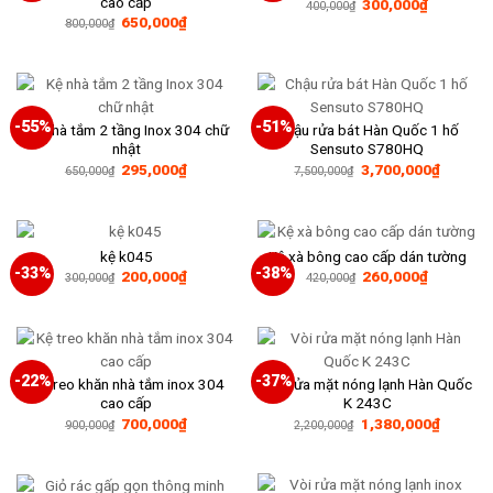
cao cấp
Giá
Giá
300,000
₫
400,000
₫
gốc
hiện
Giá
Giá
650,000
₫
800,000
₫
là:
tại
gốc
hiện
400,000₫.
là:
là:
tại
300,000₫
800,000₫.
là:
650,000₫.
-55%
-51%
Kệ nhà tắm 2 tầng Inox 304 chữ
Chậu rửa bát Hàn Quốc 1 hố
nhật
Sensuto S780HQ
Giá
Giá
Giá
Giá
295,000
₫
3,700,000
₫
650,000
₫
7,500,000
₫
gốc
hiện
gốc
hiện
là:
tại
là:
tại
650,000₫.
là:
7,500,000₫.
là:
295,000₫.
3,700,0
kệ k045
Kệ xà bông cao cấp dán tường
-33%
-38%
Giá
Giá
Giá
Giá
200,000
₫
260,000
₫
300,000
₫
420,000
₫
gốc
hiện
gốc
hiện
là:
tại
là:
tại
300,000₫.
là:
420,000₫.
là:
200,000₫.
260,000₫
-22%
-37%
Kệ treo khăn nhà tắm inox 304
Vòi rửa mặt nóng lạnh Hàn Quốc
cao cấp
K 243C
Giá
Giá
Giá
Giá
700,000
₫
1,380,000
₫
900,000
₫
2,200,000
₫
gốc
hiện
gốc
hiện
là:
tại
là:
tại
900,000₫.
là:
2,200,000₫.
là:
700,000₫.
1,380,0