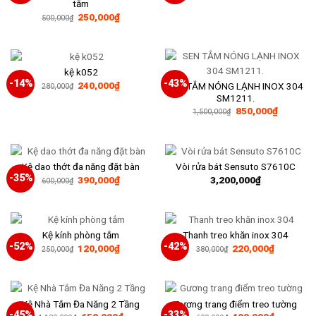
tắm
là:
tại
Giá
Giá
250,000
₫
220,000₫.
là:
500,000
₫
gốc
hiện
150,000₫
là:
tại
500,000₫.
là:
250,000₫.
kệ k052
-14%
-43%
Giá
Giá
240,000
₫
SEN TẮM NÓNG LẠNH INOX 304
280,000
₫
gốc
hiện
SM1211.
là:
tại
Giá
Giá
850,000
₫
280,000₫.
là:
1,500,000
₫
gốc
hiện
240,000₫.
là:
tại
1,500,000₫.
là:
850,000₫
Kệ dao thớt đa năng đặt bàn
Vòi rửa bát Sensuto S7610C
-35%
Giá
Giá
390,000
₫
3,200,000
₫
600,000
₫
gốc
hiện
là:
tại
600,000₫.
là:
390,000₫.
Kệ kính phòng tắm
Thanh treo khăn inox 304
-52%
-42%
Giá
Giá
Giá
Giá
120,000
₫
220,000
₫
250,000
₫
380,000
₫
gốc
hiện
gốc
hiện
là:
tại
là:
tại
250,000₫.
là:
380,000₫.
là:
120,000₫.
220,000₫
Kệ Nhà Tắm Đa Năng 2 Tầng
Gương trang điểm treo tường
-45%
-33%