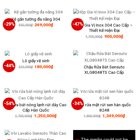
là:
tại
490,000₫
800,000₫.
là:
520,000₫.
Kệ gắn tường đa năng 304
-29%
-47%
Giá
Giá
249,000
₫
Hộp Gia Vị Inox 304 Cao Cấp –
350,000
₫
gốc
hiện
Thiết Kế Hiện Đại
là:
tại
Giá
Giá
900,000
₫
350,000₫.
là:
1,700,000
₫
gốc
hiện
249,000₫.
là:
tại
1,700,000₫.
là:
900,000₫
Lô giấy vệ sinh
-44%
Giá
Giá
180,000
₫
Chậu Rửa Bát Sensuto
320,000
₫
gốc
hiện
XLG8048TS Cao Cấp
là:
tại
320,000₫.
là:
180,000₫.
-54%
-34%
Vòi rửa bát nóng lạnh rút dây Cao
Vòi rửa mặt rút sen hàn quốc
Cấp Hàn Quốc
8248
Giá
Giá
Giá
Giá
1,250,000
₫
1,249,000
₫
2,700,000
₫
1,900,000
₫
gốc
hiện
gốc
hiện
là:
tại
là:
tại
2,700,000₫.
là:
1,900,000₫.
là:
1,250,000₫.
1,249,0
This
is
a
The media could not be