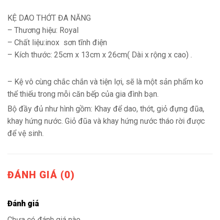
KỆ DAO THỚT ĐA NĂNG
– Thương hiệu: Royal
– Chất liệu:inox sơn tĩnh điện
– Kích thước: 25cm x 13cm x 26cm( Dài x rộng x cao) .
– Kệ vô cùng chắc chắn và tiện lợi, sẽ là một sản phẩm ko
thể thiếu trong mỗi căn bếp của gia đình bạn.
Bộ đầy đủ như hình gồm: Khay để dao, thớt, giỏ đựng đũa,
khay hứng nước. Giỏ đũa và khay hứng nước tháo rời được
để vệ sinh.
ĐÁNH GIÁ (0)
Đánh giá
Chưa có đánh giá nào.