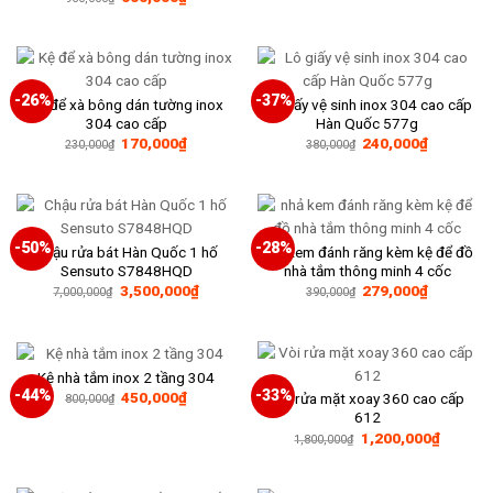
gốc
hiện
là:
tại
960,000₫.
là:
600,000₫.
-26%
-37%
Kệ để xà bông dán tường inox
Lô giấy vệ sinh inox 304 cao cấp
304 cao cấp
Hàn Quốc 577g
Giá
Giá
Giá
Giá
170,000
₫
240,000
₫
230,000
₫
380,000
₫
gốc
hiện
gốc
hiện
là:
tại
là:
tại
230,000₫.
là:
380,000₫.
là:
170,000₫.
240,000₫
-50%
-28%
Chậu rửa bát Hàn Quốc 1 hố
nhả kem đánh răng kèm kệ để đồ
Sensuto S7848HQD
nhà tắm thông minh 4 cốc
Giá
Giá
3,500,000
₫
279,000
₫
7,000,000
₫
390,000
₫
gốc
hiện
là:
tại
390,000₫.
là:
279,000₫
Kệ nhà tắm inox 2 tầng 304
-44%
-33%
Giá
Giá
450,000
₫
Vòi rửa mặt xoay 360 cao cấp
800,000
₫
gốc
hiện
612
là:
tại
Giá
Giá
1,200,000
₫
800,000₫.
là:
1,800,000
₫
gốc
hiện
450,000₫.
là:
tại
1,800,000₫.
là: