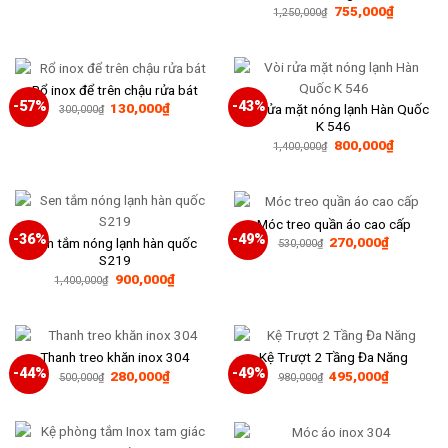
Giá
Giá
755,000
₫
1,250,000
₫
gốc
hiện
là:
tại
1,250,000₫.
là:
755,000₫
Rổ inox để trên chậu rửa bát
-57%
-43%
Giá
Giá
130,000
₫
Vòi rửa mặt nóng lạnh Hàn Quốc
300,000
₫
gốc
hiện
K 546
là:
tại
Giá
Giá
800,000
₫
300,000₫.
là:
1,400,000
₫
gốc
hiện
130,000₫.
là:
tại
1,400,000₫.
là:
800,000₫
Móc treo quần áo cao cấp
-36%
-49%
Giá
Giá
270,000
₫
Sen tắm nóng lạnh hàn quốc
530,000
₫
gốc
hiện
S219
là:
tại
Giá
Giá
900,000
₫
530,000₫.
là:
1,400,000
₫
gốc
hiện
270,000₫
là:
tại
1,400,000₫.
là:
900,000₫.
Thanh treo khăn inox 304
Kệ Trượt 2 Tầng Đa Năng
-44%
-49%
Giá
Giá
Giá
Giá
280,000
₫
495,000
₫
500,000
₫
980,000
₫
gốc
hiện
gốc
hiện
là:
tại
là:
tại
500,000₫.
là:
980,000₫.
là:
280,000₫.
495,000₫