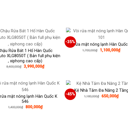
-35%
Vòi rửa mặt nóng lạnh Hàn Quốc
Giá
Giá
1,100,000
₫
Chậu Rửa Bát 1 Hố Hàn Quốc
1,700,000
₫
gốc
hiện
to XLG8050T ( Bản full phụ kiện
là:
tại
, xiphong cao cấp)
1,700,000₫.
là:
1,10
Giá
Giá
3,990,000
₫
8,400,000
₫
gốc
hiện
là:
tại
8,400,000₫.
là:
3,990,000₫.
Kệ Nhà Tắm Đa Năng 2 Tần
-45%
Giá
Giá
650,000
₫
 rửa mặt nóng lạnh Hàn Quốc K
1,180,000
₫
gốc
hiện
546
là:
tại
Giá
Giá
800,000
₫
1,400,000
₫
1,180,000₫.
là:
gốc
hiện
650,
là:
tại
1,400,000₫.
là:
800,000₫.