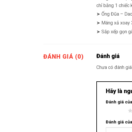
chỉ bằng 1 chiếc
➤ Ống Đũa – Dao 
➤ Máng xả xoay 3
➤ Sắp xếp gọn gàn
Đánh giá
ĐÁNH GIÁ (0)
Chưa có đánh giá
Hãy là ng
Đánh giá củ
1 trên 5 sao
Đánh giá củ