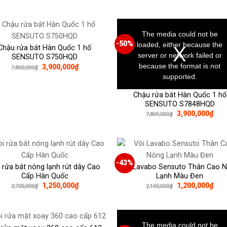
gốc
hiện
370,000₫.
là:
tại
8,400,000₫.
là:
This
4,40
is
a
The media could not be
modal
window.
-50%
loaded, either because the
Chậu rửa bát Hàn Quốc 1 hố
server or network failed or
SENSUTO S750HQD
because the format is not
Giá
Giá
3,900,000
₫
7,800,000
₫
gốc
hiện
supported.
là:
tại
7,800,000₫.
là:
3,900,000₫.
Chậu rửa bát Hàn Quốc 1 hố
SENSUTO S7848HQD
Giá
Giá
3,900,000
₫
7,800,000
₫
gốc
hiện
là:
tại
7,800,000₫.
là:
3,90
-43%
 rửa bát nóng lạnh rút dây Cao
Vòi Lavabo Sensuto Thân Cao 
Cấp Hàn Quốc
Lạnh Màu Đen
Giá
Giá
Giá
Giá
1,250,000
₫
1,200,000
₫
2,700,000
₫
2,100,000
₫
gốc
hiện
gốc
hiện
là:
tại
là:
tại
2,700,000₫.
là:
2,100,000₫.
là:
This
1,250,000₫.
1,20
is
a
The media could not be