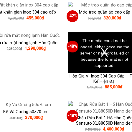
t khăn giàn inox 304 cao cấp
Móc treo quần áo cao cấp
-42%
Giá
Giá
Giá
Giá
455,000
₫
320,000
₫
1,200,000
₫
550,000
₫
gốc
hiện
gốc
hiện
là:
tại
là:
tại
1,200,000₫.
là:
550,000₫.
là:
This
455,000₫.
320,0
is
a
The media could not be
i rửa mặt nóng lạnh Hàn Quốc
modal
window.
-48%
loaded, either because the
Giá
Giá
1,290,000
₫
2,280,000
₫
gốc
hiện
server or network failed or
là:
tại
because the format is not
2,280,000₫.
là:
1,290,000₫.
supported.
Hộp Gia Vị Inox 304 Cao Cấp – T
Kế Hiện Đại
Giá
Giá
885,000
₫
1,700,000
₫
gốc
hiện
là:
tại
1,700,000₫.
là:
885,
Kệ Và Gương 50×70 cm
-48%
Giá
Giá
370,000
₫
Chậu Rửa Bát 1 Hố Hàn Quố
400,000
₫
gốc
hiện
Sensuto XLG8050D Nano đe
là:
tại
Giá
Giá
4,400,000
₫
8,400,000
₫
400,000₫.
là: