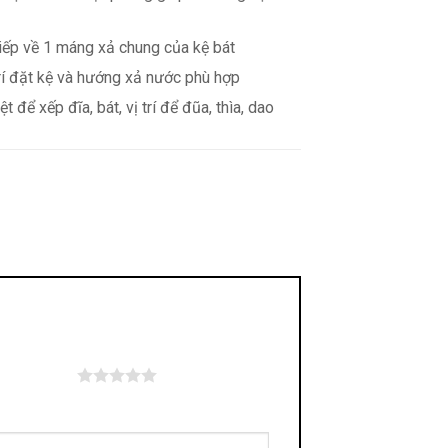
iếp về 1 máng xả chung của kệ bát
rí đặt kệ và hướng xả nước phù hợp
để xếp đĩa, bát, vị trí để đũa, thìa, dao
 trên 5 sao