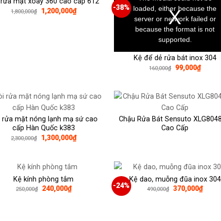
 rửa mặt xoay 360 cao cấp 612
modal
window.
-38%
loaded, either because the
Giá
Giá
1,200,000
₫
1,800,000
₫
gốc
hiện
server or network failed or
là:
tại
because the format is not
1,800,000₫.
là:
1,200,000₫.
supported.
Kệ để dẻ rửa bát inox 304
Giá
Giá
99,000
₫
160,000
₫
gốc
hiện
là:
tại
160,000₫.
là:
99,000
i rửa mặt nóng lạnh mạ sứ cao
Chậu Rửa Bát Sensuto XLG804
cấp Hàn Quốc k383
Cao Cấp
Giá
Giá
1,300,000
₫
2,300,000
₫
gốc
hiện
là:
tại
2,300,000₫.
là:
1,300,000₫.
Kệ kính phòng tắm
Kệ dao, muỗng đũa inox 304
-24%
Giá
Giá
Giá
Giá
240,000
₫
370,000
₫
250,000
₫
490,000
₫
gốc
hiện
gốc
hiện
là:
tại
là:
tại
250,000₫.
là:
490,000₫.
là:
240,000₫.
370,0