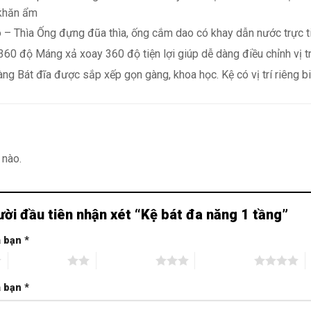
 khăn ẩm
– Thìa Ống đựng đũa thìa, ống cắm dao có khay dẫn nước trực t
60 độ Máng xả xoay 360 độ tiện lợi giúp dễ dàng điều chỉnh vị t
g Bát đĩa được sắp xếp gọn gàng, khoa học. Kệ có vị trí riêng biệt 
 nào.
ười đầu tiên nhận xét “Kệ bát đa năng 1 tầng”
a bạn
*
2 trên 5 sao
3 trên 5 sao
4 trên 5 sao
5
a bạn
*