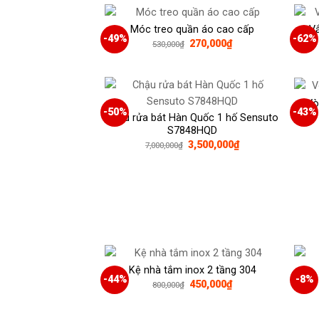
Móc treo quần áo cao cấp
Vắ
-49%
-62%
Giá
Giá
270,000
₫
530,000
₫
gốc
hiện
là:
tại
530,000₫.
là:
270,000₫.
Vò
-50%
-43%
Chậu rửa bát Hàn Quốc 1 hố Sensuto
S7848HQD
3,500,000
₫
7,000,000
₫
Kệ nhà tắm inox 2 tầng 304
-44%
-8%
Giá
Giá
450,000
₫
800,000
₫
gốc
hiện
là:
tại
800,000₫.
là: