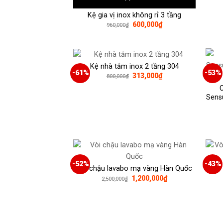
Kệ gia vị inox không rỉ 3 tầng
Giá
Giá
600,000
₫
960,000
₫
gốc
hiện
là:
tại
960,000₫.
là:
600,000₫.
Kệ nhà tắm inox 2 tầng 304
-61%
-53%
Giá
Giá
313,000
₫
800,000
₫
gốc
hiện
là:
tại
800,000₫.
là:
Sensu
313,000₫.
-52%
-43%
Vòi
Vòi chậu lavabo mạ vàng Hàn Quốc
Giá
Giá
1,200,000
₫
2,500,000
₫
gốc
hiện
là:
tại
2,500,000₫.
là:
1,200,000₫.