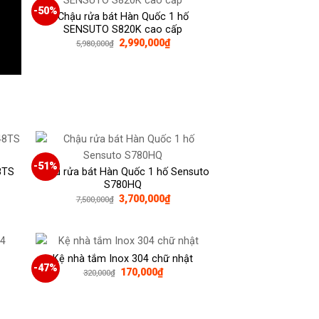
-50%
Chậu rửa bát Hàn Quốc 1 hố
SENSUTO S820K cao cấp
2,990,000
₫
5,980,000
₫
₫.
-51%
8TS
Chậu rửa bát Hàn Quốc 1 hố Sensuto
S780HQ
Giá
Giá
3,700,000
₫
7,500,000
₫
gốc
hiện
là:
tại
7,500,000₫.
là:
3,700,000₫.
Kệ nhà tắm Inox 304 chữ nhật
-47%
Giá
Giá
170,000
₫
320,000
₫
gốc
hiện
là:
tại
320,000₫.
là:
00₫.
170,000₫.