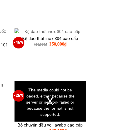
Kệ dao thớt inox 304 cao cấp
-46%
Giá
Giá
350,000
₫
650,000
₫
 101
gốc
hiện
là:
tại
650,000₫.
là:
350,000₫.
0,000₫.
This
is
a
The media could not be
g
modal
window.
-26%
loaded, either because the
server or network failed or
because the format is not
000₫.
supported.
Bộ chuyển đầu vòi lavabo cao cấp