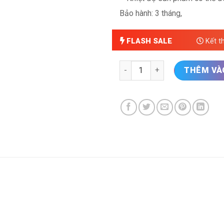
Bảo hành: 3 tháng,
FLASH SALE
Kết t
Nhiệt kế vòi sen điện tử số lư
THÊM VÀ