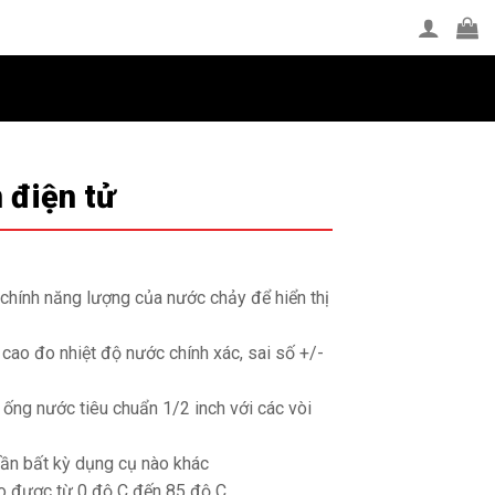
 điện tử
Giá
hiện
 chính năng lượng của nước chảy để hiển thị
tại
.
là:
 cao đo nhiệt độ nước chính xác, sai số +/-
290,000₫.
ống nước tiêu chuẩn 1/2 inch với các vòi
cần bất kỳ dụng cụ nào khác
o được từ 0 độ C đến 85 độ C