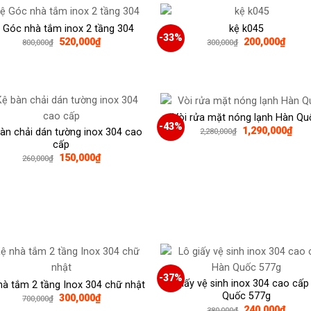
415,000₫.
 Góc nhà tắm inox 2 tầng 304
kệ k045
-33%
Giá
Giá
Giá
Giá
520,000
₫
200,000
₫
800,000
₫
300,000
₫
gốc
hiện
gốc
hiện
là:
tại
là:
tại
800,000₫.
là:
300,000₫.
là:
520,000₫.
200,0
Vòi rửa mặt nóng lạnh Hàn Qu
-43%
Giá
Giá
1,290,000
₫
àn chải dán tường inox 304 cao
2,280,000
₫
gốc
hiện
cấp
là:
tại
Giá
Giá
150,000
₫
260,000
₫
2,280,000₫.
là:
gốc
hiện
1,29
là:
tại
260,000₫.
là:
150,000₫.
-37%
Lô giấy vệ sinh inox 304 cao cấ
hà tắm 2 tầng Inox 304 chữ nhật
Quốc 577g
Giá
Giá
300,000
₫
700,000
₫
gốc
hiện
Giá
Giá
240,000
₫
380,000
₫