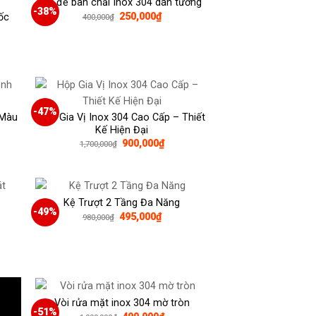
Kệ để bàn chải Inox 304 dán tường
-38%
Giá
Giá
250,000
₫
ốc
400,000
₫
gốc
hiện
là:
tại
400,000₫.
là:
250,000₫.
000₫.
-47%
 Màu
Hộp Gia Vị Inox 304 Cao Cấp – Thiết
Kế Hiện Đại
Giá
Giá
900,000
₫
1,700,000
₫
gốc
hiện
là:
tại
1,700,000₫.
là:
000₫.
900,000₫.
Kệ Trượt 2 Tầng Đa Năng
-49%
Giá
Giá
495,000
₫
980,000
₫
gốc
hiện
là:
tại
980,000₫.
là:
00₫.
495,000₫.
Vòi rửa mặt inox 304 mờ tròn
-51%