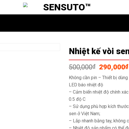
Nhiệt kế vòi sen
Giá
500,000
₫
290,000
₫
gốc
Không cần pin – Thiết bị dùng
là:
LED báo nhiệt độ
500,000₫
– Cảm biến nhiệt độ chính xác
0.5 độ C
– Sử dụng phù hợp kích thước 
sen ở Việt Nam;
– Lắp nhanh bằng tay, không 
– Nhiệt độ sản phẩm có thể đ