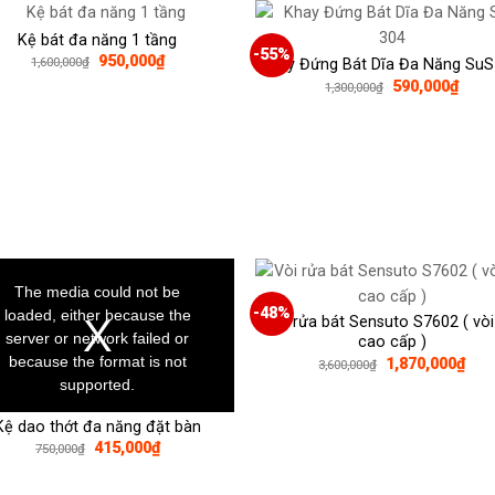
330,0
Kệ bát đa năng 1 tầng
-55%
Giá
Giá
950,000
₫
1,600,000
₫
Khay Đứng Bát Dĩa Đa Năng SuS
gốc
hiện
Giá
Giá
590,000
₫
1,300,000
₫
là:
tại
gốc
hiện
1,600,000₫.
là:
là:
tại
950,000₫.
1,300,000₫.
là:
590,
The media could not be
.
-48%
loaded, either because the
Vòi rửa bát Sensuto S7602 ( vòi
server or network failed or
cao cấp )
because the format is not
Giá
Giá
1,870,000
₫
3,600,000
₫
gốc
hiện
supported.
là:
tại
3,600,000₫.
là:
1,87
Kệ dao thớt đa năng đặt bàn
Giá
Giá
415,000
₫
750,000
₫
gốc
hiện
là:
tại
750,000₫.
là: