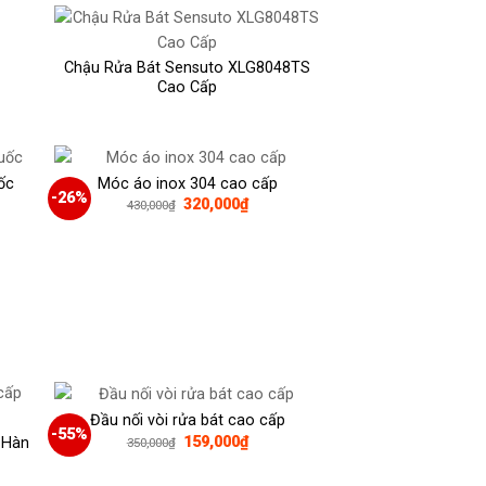
Chậu Rửa Bát Sensuto XLG8048TS
Cao Cấp
00₫.
ốc
Móc áo inox 304 cao cấp
-26%
Giá
Giá
320,000
₫
430,000
₫
gốc
hiện
là:
tại
430,000₫.
là:
0,000₫.
320,000₫.
Đầu nối vòi rửa bát cao cấp
-55%
Giá
Giá
159,000
₫
p Hàn
350,000
₫
gốc
hiện
là:
tại