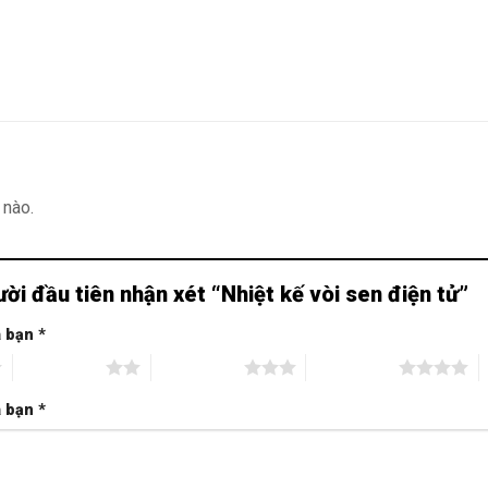
 nào.
ười đầu tiên nhận xét “Nhiệt kế vòi sen điện tử”
a bạn
*
2 trên 5 sao
3 trên 5 sao
4 trên 5 sao
5
a bạn
*