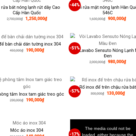
-44%
 rửa bát nóng lạnh rút dây Cao
Vòi rửa mặt nóng lạnh Hàn Qu
Cấp Hàn Quốc
546C
Giá
Giá
Giá
Giá
1,250,000
₫
900,000
₫
2,700,000
₫
1,600,000
₫
gốc
hiện
gốc
hiện
là:
tại
là:
tại
2,700,000₫.
là:
1,600,000₫.
là:
1,250,000₫.
900,
để bàn chải dán tường inox 304
-51%
Giá
Giá
190,000
₫
Vòi Lavabo Sensuto Nóng Lạnh
450,000
₫
gốc
hiện
Đen
là:
tại
Giá
Giá
980,000
₫
2,000,000
₫
450,000₫.
là:
gốc
hiện
190,000₫.
là:
tại
2,000,000₫.
là:
980,
Rổ inox để trên chậu rửa bát
-57%
Giá
Giá
130,000
₫
300,000
₫
hòng tắm Inox tam giác treo góc
gốc
hiện
Giá
Giá
190,000
₫
230,000
₫
là:
tại
gốc
hiện
300,000₫.
là:
là:
tại
130,0
230,000₫.
là:
190,000₫.
This
is
a
The media could not be
Móc áo inox 304
modal
window.
-17%
loaded, either because the