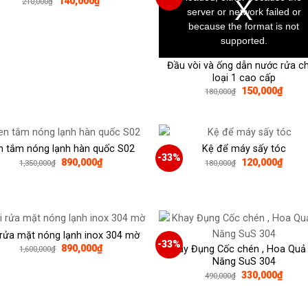
Giá
Giá
140,000
₫
210,000
₫
gốc
hiện
server or network failed or
là:
tại
because the format is not
210,000₫.
là:
140,000₫.
supported.
Đầu vòi và ống dẫn nước rửa c
loại 1 cao cấp
Giá
Giá
150,000
₫
180,000
₫
gốc
hiện
là:
tại
180,000₫.
là:
150,0
n tắm nóng lạnh hàn quốc S02
Kệ để máy sấy tóc
-33%
Giá
Giá
Giá
Giá
890,000
₫
120,000
₫
1,350,000
₫
180,000
₫
gốc
hiện
gốc
hiện
là:
tại
là:
tại
1,350,000₫.
là:
180,000₫.
là:
890,000₫.
120,0
 rửa mặt nóng lạnh inox 304 mờ
-33%
Giá
Giá
890,000
₫
Khay Đụng Cốc chén , Hoa Quả
1,600,000
₫
gốc
hiện
Năng SuS 304
là:
tại
Giá
Giá
330,000
₫
490,000
₫
1,600,000₫.
là:
gốc
hiện
890,000₫.
là:
tại
490,000₫.
là: