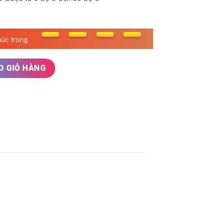
húc trong
ợng
O GIỎ HÀNG