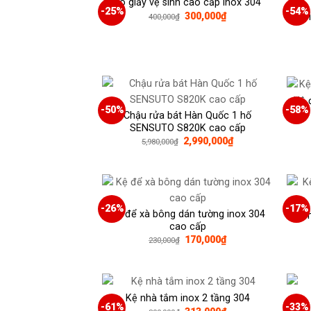
Lô giấy vệ sinh cao cấp inox 304
-25%
-54%
Giá
Giá
300,000
₫
Vòi
400,000
₫
gốc
hiện
là:
tại
400,000₫.
là:
300,000₫.
Kệ 
-50%
-58%
Chậu rửa bát Hàn Quốc 1 hố
SENSUTO S820K cao cấp
2,990,000
₫
5,980,000
₫
-26%
-17%
Kệ để xà bông dán tường inox 304
Kệ p
cao cấp
Giá
Giá
170,000
₫
230,000
₫
gốc
hiện
là:
tại
230,000₫.
là:
170,000₫.
Kệ nhà tắm inox 2 tầng 304
-61%
-33%