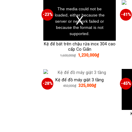
This
is
a
The media could not be
modal
window.
-23%
-41%
loaded, either because the
server or network failed or
because the format is not
supported.
Kệ để bát trên chậu rửa inox 304 cao
cấp Co Giãn
Giá
Giá
1,230,000
₫
1,600,000
₫
gốc
hiện
là:
tại
1,600,000₫.
là:
This
1,230,000₫.
is
a
Kệ để đồ máy giặt 3 tầng
modal
window
-28%
-45%
Giá
Giá
325,000
₫
450,000
₫
gốc
hiện
là:
tại
450,000₫.
là:
325,000₫.