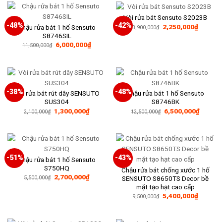
1,980,0
Vòi rửa bát Sensuto S2023B
-48%
-42%
Giá
Giá
2,250,000
₫
Chậu rửa bát 1 hố Sensuto
3,900,000
₫
gốc
hiện
S8746SIL
là:
tại
Giá
Giá
6,000,000
₫
3,900,000₫.
là:
11,500,000
₫
gốc
hiện
2,250,0
là:
tại
11,500,000₫.
là:
6,000,000₫.
-38%
-48%
Vòi rửa bát rút dây SENSUTO
Chậu rửa bát 1 hố Sensuto
SUS304
S8746BK
Giá
Giá
Giá
Giá
1,300,000
₫
6,500,000
₫
2,100,000
₫
12,500,000
₫
gốc
hiện
gốc
hiện
là:
tại
là:
tại
2,100,000₫.
là:
12,500,000₫.
là:
1,300,000₫.
6,500,
-51%
-43%
Chậu rửa bát 1 hố Sensuto
S750HQ
Chậu rửa bát chống xước 1 hố
Giá
Giá
2,700,000
₫
SENSUTO S8650TS Decor bề
5,500,000
₫
gốc
hiện
mặt tạo hạt cao cấp
là:
tại
Giá
Giá
5,500,000₫.
là:
5,400,000
₫
9,500,000
₫
gốc
hiện
2,700,000₫.
là:
tại
9,500,000₫.
là:
5,400,0