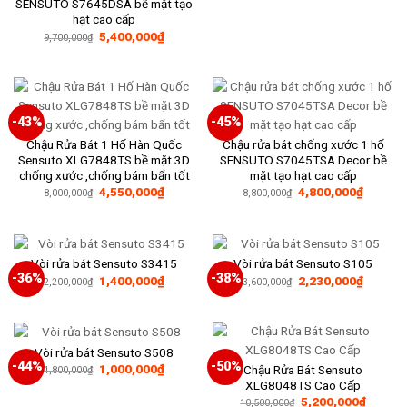
3,900,000₫.
là:
SENSUTO S7645DSA bề mặt tạo
2,250,0
hạt cao cấp
Giá
Giá
5,400,000
₫
9,700,000
₫
gốc
hiện
là:
tại
9,700,000₫.
là:
5,400,000₫.
-43%
-45%
Chậu Rửa Bát 1 Hố Hàn Quốc
Chậu rửa bát chống xước 1 hố
Sensuto XLG7848TS bề mặt 3D
SENSUTO S7045TSA Decor bề
chống xước ,chống bám bẩn tốt
mặt tạo hạt cao cấp
Giá
Giá
Giá
Giá
4,550,000
₫
4,800,000
₫
8,000,000
₫
8,800,000
₫
gốc
hiện
gốc
hiện
là:
tại
là:
tại
8,000,000₫.
là:
8,800,000₫.
là:
4,550,000₫.
4,800,0
Vòi rửa bát Sensuto S3415
Vòi rửa bát Sensuto S105
-36%
-38%
Giá
Giá
Giá
Giá
1,400,000
₫
2,230,000
₫
2,200,000
₫
3,600,000
₫
gốc
hiện
gốc
hiện
là:
tại
là:
tại
2,200,000₫.
là:
3,600,000₫.
là:
1,400,000₫.
2,230,0
Vòi rửa bát Sensuto S508
-44%
-50%
Giá
Giá
1,000,000
₫
Chậu Rửa Bát Sensuto
1,800,000
₫
gốc
hiện
XLG8048TS Cao Cấp
là:
tại
Giá
Giá
5,200,000
₫
1,800,000₫.
là:
10,500,000
₫