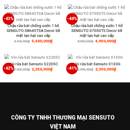
6,000,000₫.
là:
8,900,000₫.
là:
3,350,000₫.
5,400,0
-43%
-44%
Chậu rửa bát chống xước 1 hố
Chậu rửa bát chống xước 1 hố
SENSUTO S8645TSA Decor bề
SENSUTO S7050TS Decor bề
mặt tạo hạt cao cấp
mặt tạo hạt cao cấp
Giá
Giá
Giá
Giá
5,400,000
₫
4,950,000
₫
9,400,000
₫
8,900,000
₫
gốc
hiện
gốc
hiện
là:
tại
là:
tại
9,400,000₫.
là:
8,900,000₫.
là:
5,400,000₫.
4,950,0
Vòi rửa bát Sensuto S2205C
Vòi rửa bát Sensuto S130G
-42%
-41%
Giá
Giá
Giá
Giá
2,250,000
₫
2,350,000
₫
3,900,000
₫
3,990,000
₫
gốc
hiện
gốc
hiện
là:
tại
là:
tại
3,900,000₫.
là:
3,990,000₫.
là:
2,250,000₫.
2,350,0
CÔNG TY TNHH THƯƠNG MẠI SENSUTO
VIỆT NAM