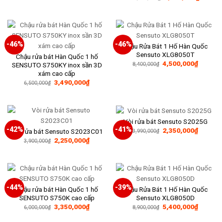
gốc
hiện
1,000,000₫.
là:
tại
10,500,000₫.
là:
5,200,
-46%
-46%
Chậu Rửa Bát 1 Hố Hàn Quốc
Sensuto XLG8050T
Chậu rửa bát Hàn Quốc 1 hố
Giá
Giá
4,500,000
₫
SENSUTO S750KY inox sần 3D
8,400,000
₫
gốc
hiện
xám cao cấp
là:
tại
Giá
Giá
3,490,000
₫
8,400,000₫.
là:
6,500,000
₫
gốc
hiện
4,500,0
là:
tại
6,500,000₫.
là:
3,490,000₫.
Vòi rửa bát Sensuto S2025G
-42%
-41%
Giá
Giá
2,350,000
₫
Vòi rửa bát Sensuto S2023C01
3,990,000
₫
gốc
hiện
Giá
Giá
2,250,000
₫
3,900,000
₫
là:
tại
gốc
hiện
3,990,000₫.
là:
là:
tại
2,350,0
3,900,000₫.
là:
2,250,000₫.
-44%
-39%
Chậu rửa bát Hàn Quốc 1 hố
Chậu Rửa Bát 1 Hố Hàn Quốc
SENSUTO S750K cao cấp
Sensuto XLG8050D
Giá
Giá
Giá
Giá
3,350,000
₫
5,400,000
₫
6,000,000
₫
8,900,000
₫
gốc
hiện
gốc
hiện
là:
tại
là:
tại