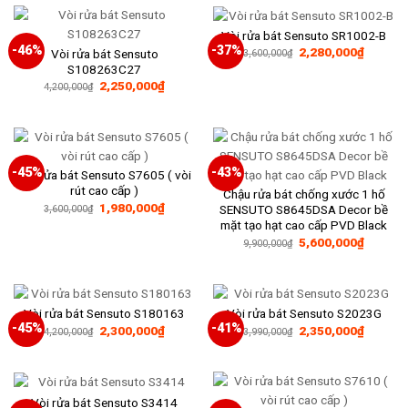
5,200,0
Vòi rửa bát Sensuto SR1002-B
-46%
-37%
Giá
Giá
2,280,000
₫
Vòi rửa bát Sensuto
3,600,000
₫
gốc
hiện
S108263C27
là:
tại
Giá
Giá
2,250,000
₫
3,600,000₫.
là:
4,200,000
₫
gốc
hiện
2,280,0
là:
tại
4,200,000₫.
là:
2,250,000₫.
-45%
-43%
Vòi rửa bát Sensuto S7605 ( vòi
rút cao cấp )
Chậu rửa bát chống xước 1 hố
Giá
Giá
1,980,000
₫
SENSUTO S8645DSA Decor bề
3,600,000
₫
gốc
hiện
mặt tạo hạt cao cấp PVD Black
là:
tại
Giá
Giá
3,600,000₫.
là:
5,600,000
₫
9,900,000
₫
gốc
hiện
1,980,000₫.
là:
tại
9,900,000₫.
là:
5,600,0
Vòi rửa bát Sensuto S180163
Vòi rửa bát Sensuto S2023G
-45%
-41%
Giá
Giá
Giá
Giá
2,300,000
₫
2,350,000
₫
4,200,000
₫
3,990,000
₫
gốc
hiện
gốc
hiện
là:
tại
là:
tại
4,200,000₫.
là:
3,990,000₫.
là:
2,300,000₫.
2,350,0
Vòi rửa bát Sensuto S3414