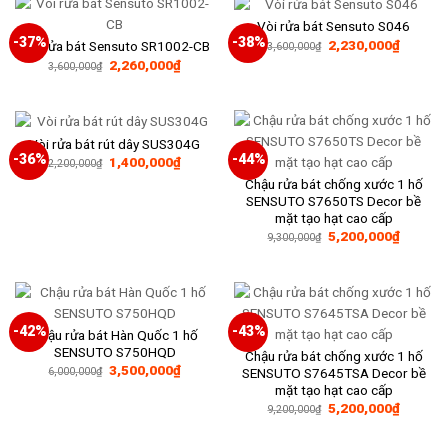
Vòi rửa bát Sensuto S046
-37%
-38%
Giá
Giá
2,230,000
₫
Vòi rửa bát Sensuto SR1002-CB
3,600,000
₫
gốc
hiện
Giá
Giá
2,260,000
₫
3,600,000
₫
là:
tại
gốc
hiện
3,600,000₫.
là:
là:
tại
2,230,0
3,600,000₫.
là:
2,260,000₫.
Vòi rửa bát rút dây SUS304G
-36%
-44%
Giá
Giá
1,400,000
₫
2,200,000
₫
gốc
hiện
Chậu rửa bát chống xước 1 hố
là:
tại
2,200,000₫.
là:
SENSUTO S7650TS Decor bề
1,400,000₫.
mặt tạo hạt cao cấp
Giá
Giá
5,200,000
₫
9,300,000
₫
gốc
hiện
là:
tại
9,300,000₫.
là:
5,200,0
-42%
-43%
Chậu rửa bát Hàn Quốc 1 hố
SENSUTO S750HQD
Chậu rửa bát chống xước 1 hố
Giá
Giá
3,500,000
₫
SENSUTO S7645TSA Decor bề
6,000,000
₫
gốc
hiện
mặt tạo hạt cao cấp
là:
tại
Giá
Giá
6,000,000₫.
là:
5,200,000
₫
9,200,000
₫
gốc
hiện
3,500,000₫.
là:
tại
9,200,000₫.
là: