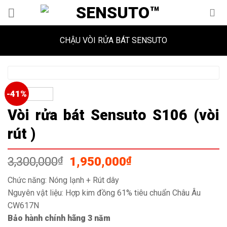
Skip
to
content
CHẬU VÒI RỬA BÁT SENSUTO
-41%
Vòi rửa bát Sensuto S106 (vòi
rút )
Giá
Giá
3,300,000
₫
1,950,000
₫
gốc
hiện
Chức năng: Nóng lạnh + Rút dây
là:
tại
Nguyên vật liệu: Hợp kim đồng 61% tiêu chuẩn Châu Âu
3,300,000₫.
là:
CW617N
1,950,000₫.
Bảo hành chính hãng 3 năm