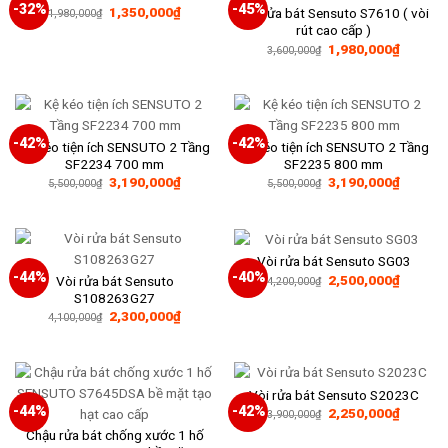
-32%
-45%
Giá
Giá
1,350,000
₫
Vòi rửa bát Sensuto S7610 ( vòi
1,980,000
₫
gốc
hiện
rút cao cấp )
là:
tại
Giá
Giá
1,980,000
₫
1,980,000₫.
là:
3,600,000
₫
gốc
hiện
1,350,000₫.
là:
tại
3,600,000₫.
là:
1,980,0
-42%
-42%
Kệ kéo tiện ích SENSUTO 2 Tầng
Kệ kéo tiện ích SENSUTO 2 Tầng
SF2234 700 mm
SF2235 800 mm
Giá
Giá
Giá
Giá
3,190,000
₫
3,190,000
₫
5,500,000
₫
5,500,000
₫
gốc
hiện
gốc
hiện
là:
tại
là:
tại
5,500,000₫.
là:
5,500,000₫.
là:
3,190,000₫.
3,190,0
Vòi rửa bát Sensuto SG03
-44%
-40%
Giá
Giá
2,500,000
₫
Vòi rửa bát Sensuto
4,200,000
₫
gốc
hiện
S108263G27
là:
tại
Giá
Giá
2,300,000
₫
4,200,000₫.
là:
4,100,000
₫
gốc
hiện
2,500,0
là:
tại
4,100,000₫.
là:
2,300,000₫.
Vòi rửa bát Sensuto S2023C
-44%
-42%
Giá
Giá
2,250,000
₫
3,900,000
₫
gốc
hiện
Chậu rửa bát chống xước 1 hố
là:
tại