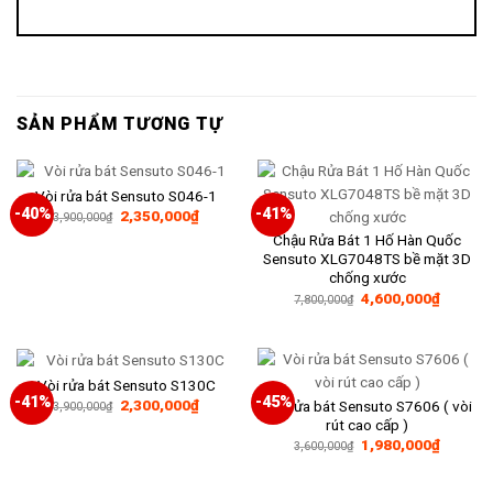
SẢN PHẨM TƯƠNG TỰ
Vòi rửa bát Sensuto S046-1
-40%
-41%
Giá
Giá
2,350,000
₫
3,900,000
₫
gốc
hiện
Chậu Rửa Bát 1 Hố Hàn Quốc
là:
tại
3,900,000₫.
là:
Sensuto XLG7048TS bề mặt 3D
2,350,000₫.
chống xước
Giá
Giá
4,600,000
₫
7,800,000
₫
gốc
hiện
là:
tại
7,800,000₫.
là:
4,600,0
Vòi rửa bát Sensuto S130C
-41%
-45%
Giá
Giá
2,300,000
₫
Vòi rửa bát Sensuto S7606 ( vòi
3,900,000
₫
gốc
hiện
rút cao cấp )
là:
tại
Giá
Giá
1,980,000
₫
3,900,000₫.
là:
3,600,000
₫
gốc
hiện
2,300,000₫.
là:
tại
3,600,000₫.
là: