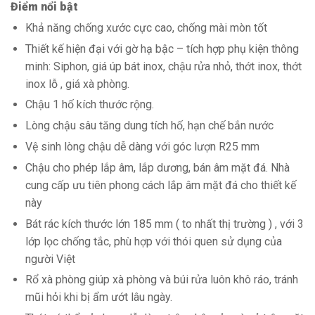
Điểm nổi bật
Khả năng chống xước cực cao, chống mài mòn tốt
Thiết kế hiện đại với gờ hạ bậc – tích hợp phụ kiện thông
minh: Siphon, giá úp bát inox, chậu rửa nhỏ, thớt inox, thớt
inox lỗ , giá xà phòng.
Chậu 1 hố kích thước rộng.
Lòng chậu sâu tăng dung tích hố, hạn chế bắn nước
Vệ sinh lòng chậu dễ dàng với góc lượn R25 mm
Chậu cho phép lắp âm, lắp dương, bán âm mặt đá. Nhà
cung cấp ưu tiên phong cách lắp âm mặt đá cho thiết kế
này
Bát rác kích thước lớn 185 mm ( to nhất thị trường ) , với 3
lớp lọc chống tắc, phù hợp với thói quen sử dụng của
người Việt
Rổ xà phòng giúp xà phòng và búi rửa luôn khô ráo, tránh
mũi hỏi khi bị ẩm ướt lâu ngày.