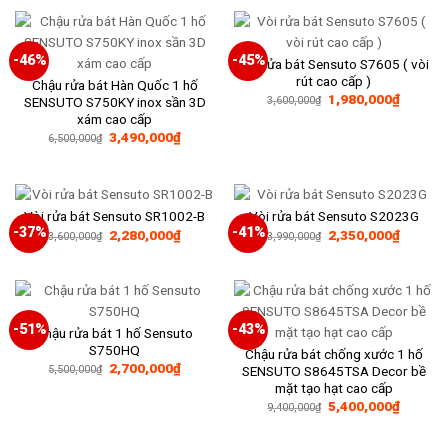
3,990,000₫.
là:
3,900,000₫.
là:
2,350,000₫.
2,250,0
-46%
-45%
Vòi rửa bát Sensuto S7605 ( vòi
rút cao cấp )
Chậu rửa bát Hàn Quốc 1 hố
Giá
Giá
1,980,000
₫
SENSUTO S750KY inox sần 3D
3,600,000
₫
gốc
hiện
xám cao cấp
là:
tại
Giá
Giá
3,490,000
₫
3,600,000₫.
là:
6,500,000
₫
gốc
hiện
1,980,0
là:
tại
6,500,000₫.
là:
3,490,000₫.
Vòi rửa bát Sensuto SR1002-B
Vòi rửa bát Sensuto S2023G
-37%
-41%
Giá
Giá
Giá
Giá
2,280,000
₫
2,350,000
₫
3,600,000
₫
3,990,000
₫
gốc
hiện
gốc
hiện
là:
tại
là:
tại
3,600,000₫.
là:
3,990,000₫.
là:
2,280,000₫.
2,350,0
-51%
-43%
Chậu rửa bát 1 hố Sensuto
S750HQ
Chậu rửa bát chống xước 1 hố
Giá
Giá
2,700,000
₫
SENSUTO S8645TSA Decor bề
5,500,000
₫
gốc
hiện
mặt tạo hạt cao cấp
là:
tại
Giá
Giá
5,500,000₫.
là:
5,400,000
₫
9,400,000
₫
gốc
hiện
2,700,000₫.
là:
tại
9,400,000₫.
là: