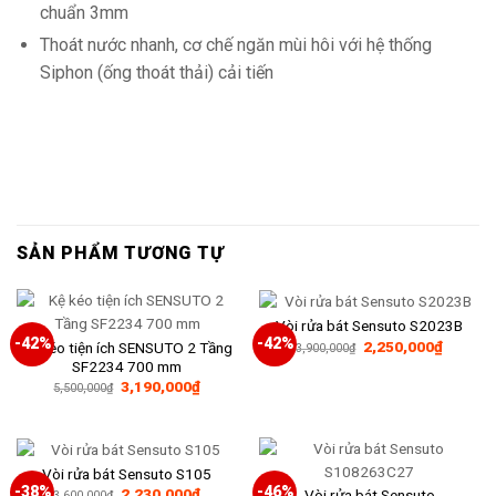
chuẩn 3mm
Thoát nước nhanh, cơ chế ngăn mùi hôi với hệ thống
Siphon (ống thoát thải) cải tiến
SẢN PHẨM TƯƠNG TỰ
Vòi rửa bát Sensuto S2023B
-42%
-42%
Giá
Giá
2,250,000
₫
Kệ kéo tiện ích SENSUTO 2 Tầng
3,900,000
₫
gốc
hiện
SF2234 700 mm
là:
tại
Giá
Giá
3,190,000
₫
3,900,000₫.
là:
5,500,000
₫
gốc
hiện
2,250,0
là:
tại
5,500,000₫.
là:
3,190,000₫.
Vòi rửa bát Sensuto S105
-38%
-46%
Giá
Giá
2,230,000
₫
Vòi rửa bát Sensuto
3,600,000
₫