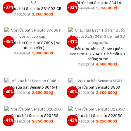
Vòi rửa bát Sensuto S3414
-37%
-32%
Giá
Giá
1,350,000
₫
Vòi rửa bát Sensuto SR1002-CB
1,980,000
₫
gốc
hiện
Giá
Giá
2,260,000
₫
3,600,000
₫
là:
tại
gốc
hiện
1,980,000₫.
là:
là:
tại
1,350,0
3,600,000₫.
là:
2,260,000₫.
-45%
-41%
Vòi rửa bát Sensuto S7606 ( vòi
rút cao cấp )
Chậu Rửa Bát 1 Hố Hàn Quốc
Giá
Giá
1,980,000
₫
Sensuto XLG7048TS bề mặt 3D
3,600,000
₫
gốc
hiện
chống xước
là:
tại
Giá
Giá
3,600,000₫.
là:
4,600,000
₫
7,800,000
₫
gốc
hiện
1,980,000₫.
là:
tại
7,800,000₫.
là:
4,600,0
Vòi rửa bát Sensuto S046-1
Vòi rửa bát Sensuto SG03
-40%
-40%
Giá
Giá
Giá
Giá
2,350,000
₫
2,500,000
₫
3,900,000
₫
4,200,000
₫
gốc
hiện
gốc
hiện
là:
tại
là:
tại
3,900,000₫.
là:
4,200,000₫.
là:
2,350,000₫.
2,500,0
Vòi rửa bát Sensuto S2025G
Vòi rửa bát Sensuto S2205C
-41%
-42%
Giá
Giá
Giá
Giá
2,350,000
₫
2,250,000
₫
3,990,000
₫
3,900,000
₫
gốc
hiện
gốc
hiện
là:
tại
là:
tại