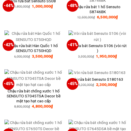
Vòi rửa bát Sensuto S508
-44%
-48%
Giá
Giá
1,000,000
₫
Chậu rửa bát 1 hố Sensuto
1,800,000
₫
gốc
hiện
S8746BK
là:
tại
Giá
Giá
6,500,000
₫
1,800,000₫.
là:
12,500,000
₫
gốc
hiện
1,000,000₫.
là:
tại
12,500,000₫.
là:
6,500,
-42%
-41%
Chậu rửa bát Hàn Quốc 1 hố
Vòi rửa bát Sensuto S106 (vòi rút
SENSUTO S750HQD
)
Giá
Giá
Giá
Giá
3,500,000
₫
1,950,000
₫
6,000,000
₫
3,300,000
₫
gốc
hiện
gốc
hiện
là:
tại
là:
tại
6,000,000₫.
là:
3,300,000₫.
là:
3,500,000₫.
1,950,0
Vòi rửa bát Sensuto S180163
-45%
-45%
Giá
Giá
2,300,000
₫
4,200,000
₫
gốc
hiện
Chậu rửa bát chống xước 1 hố
là:
tại
4,200,000₫.
là:
SENSUTO S7045TSA Decor bề
2,300,0
mặt tạo hạt cao cấp
Giá
Giá
4,800,000
₫
8,800,000
₫
gốc
hiện
là:
tại
8,800,000₫.
là:
4,800,000₫.