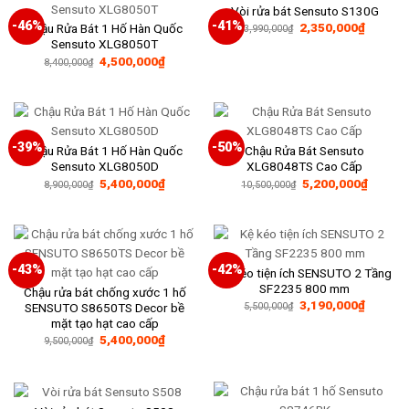
Vòi rửa bát Sensuto S130G
-46%
-41%
Giá
Giá
2,350,000
₫
Chậu Rửa Bát 1 Hố Hàn Quốc
3,990,000
₫
gốc
hiện
Sensuto XLG8050T
là:
tại
Giá
Giá
4,500,000
₫
3,990,000₫.
là:
8,400,000
₫
gốc
hiện
2,350,0
là:
tại
8,400,000₫.
là:
4,500,000₫.
-39%
-50%
Chậu Rửa Bát 1 Hố Hàn Quốc
Chậu Rửa Bát Sensuto
Sensuto XLG8050D
XLG8048TS Cao Cấp
Giá
Giá
Giá
Giá
5,400,000
₫
5,200,000
₫
8,900,000
₫
10,500,000
₫
gốc
hiện
gốc
hiện
là:
tại
là:
tại
8,900,000₫.
là:
10,500,000₫.
là:
5,400,000₫.
5,200,
-43%
-42%
Kệ kéo tiện ích SENSUTO 2 Tầng
SF2235 800 mm
Chậu rửa bát chống xước 1 hố
Giá
Giá
3,190,000
₫
SENSUTO S8650TS Decor bề
5,500,000
₫
gốc
hiện
mặt tạo hạt cao cấp
là:
tại
Giá
Giá
5,400,000
₫
5,500,000₫.
là:
9,500,000
₫
gốc
hiện
3,190,0
là:
tại
9,500,000₫.
là:
5,400,000₫.