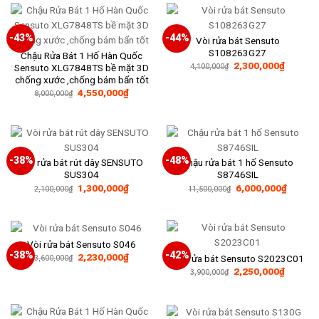
5,400,0
-43%
-44%
Vòi rửa bát Sensuto
S108263G27
Chậu Rửa Bát 1 Hố Hàn Quốc
Giá
Giá
2,300,000
₫
Sensuto XLG7848TS bề mặt 3D
4,100,000
₫
gốc
hiện
chống xước ,chống bám bẩn tốt
là:
tại
Giá
Giá
4,550,000
₫
4,100,000₫.
là:
8,000,000
₫
gốc
hiện
2,300,0
là:
tại
8,000,000₫.
là:
4,550,000₫.
-38%
-48%
Vòi rửa bát rút dây SENSUTO
Chậu rửa bát 1 hố Sensuto
SUS304
S8746SIL
Giá
Giá
Giá
Giá
1,300,000
₫
6,000,000
₫
2,100,000
₫
11,500,000
₫
gốc
hiện
gốc
hiện
là:
tại
là:
tại
2,100,000₫.
là:
11,500,000₫.
là:
1,300,000₫.
6,000,
Vòi rửa bát Sensuto S046
-38%
-42%
Giá
Giá
2,230,000
₫
Vòi rửa bát Sensuto S2023C01
3,600,000
₫
gốc
hiện
Giá
Giá
2,250,000
₫
3,900,000
₫
là:
tại
gốc
hiện
3,600,000₫.
là:
là:
tại
2,230,000₫.
3,900,000₫.
là:
2,250,0