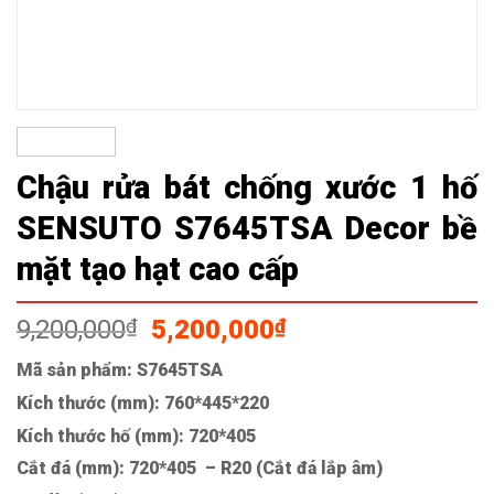
Chậu rửa bát chống xước 1 hố
SENSUTO S7645TSA Decor bề
mặt tạo hạt cao cấp
Giá
Giá
9,200,000
₫
5,200,000
₫
gốc
hiện
Mã sản phẩm: S7645TSA
là:
tại
Kích thước (mm): 760*445*220
9,200,000₫.
là:
5,200,000₫.
Kích thước hố (mm): 720*405
Cắt đá (mm): 720*405
– R20 (Cắt đá lắp âm)