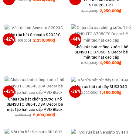
gốc
hiện
S108263C27
là:
tại
Giá
Giá
2,250,000
₫
3,600,000₫.
là:
4,200,000
₫
gốc
hiện
2,230,000₫.
là:
tại
4,200,000₫.
là:
2,250,0
Vòi rửa bát Sensuto S2023C
-42%
-44%
Giá
Giá
2,250,000
₫
3,900,000
₫
gốc
hiện
Chậu rửa bát chống xước 1 hố
là:
tại
3,900,000₫.
là:
SENSUTO S7050TS Decor bề
2,250,000₫.
mặt tạo hạt cao cấp
Giá
Giá
4,950,000
₫
8,900,000
₫
gốc
hiện
là:
tại
8,900,000₫.
là:
4,950,0
Vòi rửa bát rút dây SUS304G
-43%
-36%
Giá
Giá
1,400,000
₫
2,200,000
₫
gốc
hiện
Chậu rửa bát chống xước 1 hố
là:
tại
2,200,000₫.
là:
SENSUTO S8645DSA Decor bề
1,400,0
mặt tạo hạt cao cấp PVD Black
Giá
Giá
5,600,000
₫
9,900,000
₫
gốc
hiện
là:
tại
9,900,000₫.
là:
5,600,000₫.