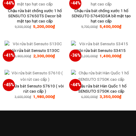
-44%
-44%
Chậu rửa bát chống xước 1 hố
Chậu rửa bát chống xước 1 hố
SENSUTO S7650TS Decor bề
SENSUTO S7645DSA bề mặt tạo
mặt tạo hạt cao cấp
hạt cao cấp
Giá
Giá
Giá
Giá
5,200,000
₫
5,400,000
₫
9,300,000
₫
9,700,000
₫
gốc
hiện
gốc
hiện
là:
tại
là:
tại
9,300,000₫.
là:
9,700,000₫.
là:
5,200,000₫.
5,400,0
Vòi rửa bát Sensuto S130C
Vòi rửa bát Sensuto S3415
-41%
-36%
Giá
Giá
Giá
Giá
2,300,000
₫
1,400,000
₫
3,900,000
₫
2,200,000
₫
gốc
hiện
gốc
hiện
là:
tại
là:
tại
3,900,000₫.
là:
2,200,000₫.
là:
2,300,000₫.
1,400,0
-45%
-44%
Vòi rửa bát Sensuto S7610 ( vòi
Chậu rửa bát Hàn Quốc 1 hố
rút cao cấp )
SENSUTO S750K cao cấp
Giá
Giá
Giá
Giá
1,980,000
₫
3,350,000
₫
3,600,000
₫
6,000,000
₫
gốc
hiện
gốc
hiện
là:
tại
là:
tại
3,600,000₫.
là:
6,000,000₫.
là:
1,980,000₫.
3,350,0