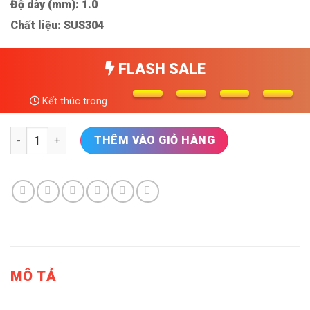
Độ dày (mm): 1.0
Chất liệu: SUS304
FLASH SALE
Kết thúc trong
Chậu rửa bát chống xước 1 hố SENSUTO S7645TSA Decor bề mặ
THÊM VÀO GIỎ HÀNG
MÔ TẢ