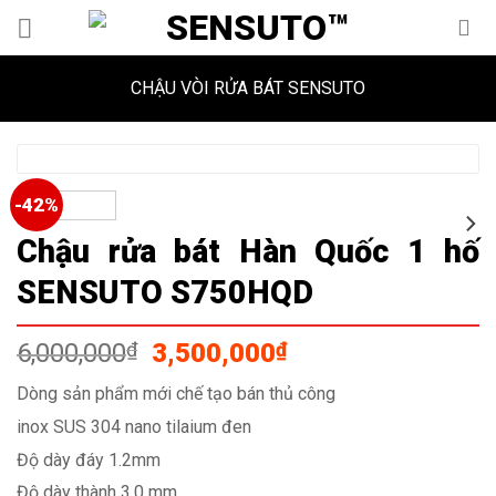
Skip
to
content
CHẬU VÒI RỬA BÁT SENSUTO
-42%
Chậu rửa bát Hàn Quốc 1 hố
SENSUTO S750HQD
Giá
Giá
6,000,000
₫
3,500,000
₫
gốc
hiện
Dòng sản phẩm mới chế tạo bán thủ công
là:
tại
inox SUS 304 nano tilaium đen
6,000,000₫.
là:
3,500,000₫.
Độ dày đáy 1.2mm
Độ dày thành 3.0 mm