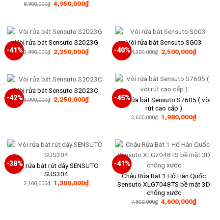
Giá
Giá
4,950,000
₫
8,900,000
₫
gốc
hiện
là:
tại
8,900,000₫.
là:
4,950,000₫.
Vòi rửa bát Sensuto S2023G
Vòi rửa bát Sensuto SG03
-41%
-40%
Giá
Giá
Giá
Giá
2,350,000
₫
2,500,000
₫
3,990,000
₫
4,200,000
₫
gốc
hiện
gốc
hiện
là:
tại
là:
tại
3,990,000₫.
là:
4,200,000₫.
là:
2,350,000₫.
2,500,0
Vòi rửa bát Sensuto S2023C
-42%
-45%
Giá
Giá
2,250,000
₫
Vòi rửa bát Sensuto S7605 ( vòi
3,900,000
₫
gốc
hiện
rút cao cấp )
là:
tại
Giá
Giá
1,980,000
₫
3,900,000₫.
là:
3,600,000
₫
gốc
hiện
2,250,000₫.
là:
tại
3,600,000₫.
là:
1,980,0
-38%
-41%
Vòi rửa bát rút dây SENSUTO
SUS304
Chậu Rửa Bát 1 Hố Hàn Quốc
Giá
Giá
1,300,000
₫
Sensuto XLG7048TS bề mặt 3D
2,100,000
₫
gốc
hiện
chống xước
là:
tại
Giá
Giá
2,100,000₫.
là:
4,600,000
₫
7,800,000
₫
gốc
hiện
1,300,000₫.
là:
tại