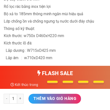
Rổ lọc rác bằng inox tiện lợi
Bộ xả to 185mm thông minh ngăn mùi hiệu quả
Lớp chống ồn và chống ngưng tụ nước dưới đáy chậu
Thông số kỹ thuật:
Kích thước: w750x D460xH220 mm
Kích thước lỗ đá:
Lắp dương : W715xD425 mm
Lắp âm
:
w710xD420 mm
FLASH SALE
Kết thúc trong
Chậu rửa bát Hàn Quốc 1 hố SENSUTO S750HQD số lượng
THÊM VÀO GIỎ HÀNG