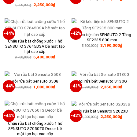
gốc
hiện
Giá
Giá
2,250,000
₫
3,900,000
₫
là:
tại
gốc
hiện
3,600,000₫.
là:
là:
tại
2,230,0
3,900,000₫.
là:
2,250,000₫.
-44%
-42%
Kệ kéo tiện ích SENSUTO 2 Tầng
SF2235 800 mm
Chậu rửa bát chống xước 1 hố
Giá
Giá
3,190,000
₫
SENSUTO S7645DSA bề mặt tạo
5,500,000
₫
gốc
hiện
hạt cao cấp
là:
tại
Giá
Giá
5,400,000
₫
5,500,000₫.
là:
9,700,000
₫
gốc
hiện
3,190,0
là:
tại
9,700,000₫.
là:
5,400,000₫.
Vòi rửa bát Sensuto S508
Vòi rửa bát Sensuto S130G
-44%
-41%
Giá
Giá
Giá
Giá
1,000,000
₫
2,350,000
₫
1,800,000
₫
3,990,000
₫
gốc
hiện
gốc
hiện
là:
tại
là:
tại
1,800,000₫.
là:
3,990,000₫.
là:
1,000,000₫.
2,350,0
Vòi rửa bát Sensuto S2023B
-44%
-42%
Giá
Giá
2,250,000
₫
3,900,000
₫
gốc
hiện
Chậu rửa bát chống xước 1 hố
là:
tại
3,900,000₫.
là:
SENSUTO S7050TS Decor bề
2,250,0
mặt tạo hạt cao cấp