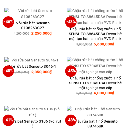
là:
tại
6,000,000₫.
là:
3,350,000₫.
-46%
-43%
Vòi rửa bát Sensuto
S108263C27
Chậu rửa bát chống xước 1 hố
Giá
Giá
2,250,000
₫
SENSUTO S8645DSA Decor bề
4,200,000
₫
gốc
hiện
mặt tạo hạt cao cấp PVD Black
là:
tại
Giá
Giá
4,200,000₫.
là:
5,600,000
₫
9,900,000
₫
gốc
hiện
2,250,000₫.
là:
tại
9,900,000₫.
là:
5,600,0
Vòi rửa bát Sensuto S046-1
-40%
-45%
Giá
Giá
2,350,000
₫
3,900,000
₫
gốc
hiện
Chậu rửa bát chống xước 1 hố
là:
tại
3,900,000₫.
là:
SENSUTO S7045TSA Decor bề
2,350,000₫.
mặt tạo hạt cao cấp
Giá
Giá
4,800,000
₫
8,800,000
₫
gốc
hiện
là:
tại
8,800,000₫.
là:
4,800,0
-41%
-48%
Vòi rửa bát Sensuto S106 (vòi rút
Chậu rửa bát 1 hố Sensuto
)
S8746BK