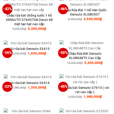
-43%
-46%
Chậu Rửa Bát 1 Hố Hàn Quốc
Sensuto XLG8050T
Chậu rửa bát chống xước 1 hố
Giá
Giá
4,500,000
₫
SENSUTO S7645TSA Decor bề
8,400,000
₫
gốc
hiện
mặt tạo hạt cao cấp
là:
tại
Giá
Giá
5,200,000
₫
8,400,000₫.
là:
9,200,000
₫
gốc
hiện
4,500,0
là:
tại
9,200,000₫.
là:
5,200,000₫.
Vòi rửa bát Sensuto S3415
-36%
-50%
Giá
Giá
1,400,000
₫
Chậu Rửa Bát Sensuto
2,200,000
₫
gốc
hiện
XLG8048TS Cao Cấp
là:
tại
Giá
Giá
5,200,000
₫
2,200,000₫.
là:
10,500,000
₫
gốc
hiện
1,400,000₫.
là:
tại
10,500,000₫.
là:
5,200,
Vòi rửa bát Sensuto S3414
-32%
-45%
Giá
Giá
1,350,000
₫
Vòi rửa bát Sensuto S7610 ( vòi
1,980,000
₫
gốc
hiện
rút cao cấp )
là:
tại
Giá
Giá
1,980,000
₫
1,980,000₫.
là:
3,600,000
₫
gốc
hiện
1,350,000₫.
là:
tại
3,600,000₫.
là:
1,980,0