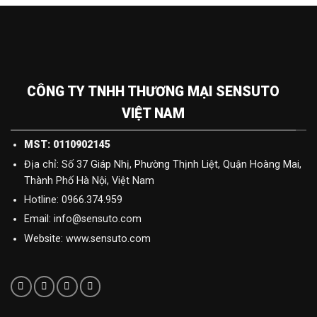
7,800,000₫.
là:
4,600,0
CÔNG TY TNHH THƯƠNG MẠI SENSUTO
VIỆT NAM
MST: 0110902145
Địa chỉ: Số 37 Giáp Nhị, Phường Thịnh Liệt, Quận Hoàng Mai,
Thành Phố Hà Nội, Việt Nam
Hotline: 0966.374.959
Email: info@sensuto.com
Website: www.sensuto.com