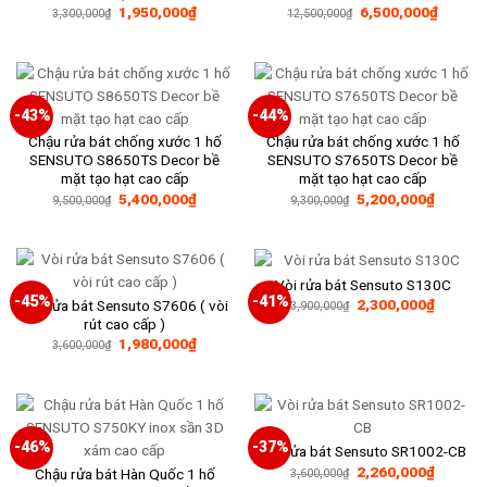
Giá
Giá
Giá
Giá
1,950,000
₫
6,500,000
₫
3,300,000
₫
12,500,000
₫
gốc
hiện
gốc
hiện
là:
tại
là:
tại
3,300,000₫.
là:
12,500,000₫.
là:
1,950,000₫.
6,500,
-43%
-44%
Chậu rửa bát chống xước 1 hố
Chậu rửa bát chống xước 1 hố
SENSUTO S8650TS Decor bề
SENSUTO S7650TS Decor bề
mặt tạo hạt cao cấp
mặt tạo hạt cao cấp
Giá
Giá
Giá
Giá
5,400,000
₫
5,200,000
₫
9,500,000
₫
9,300,000
₫
gốc
hiện
gốc
hiện
là:
tại
là:
tại
9,500,000₫.
là:
9,300,000₫.
là:
5,400,000₫.
5,200,0
Vòi rửa bát Sensuto S130C
-45%
-41%
Giá
Giá
2,300,000
₫
Vòi rửa bát Sensuto S7606 ( vòi
3,900,000
₫
gốc
hiện
rút cao cấp )
là:
tại
Giá
Giá
1,980,000
₫
3,900,000₫.
là:
3,600,000
₫
gốc
hiện
2,300,0
là:
tại
3,600,000₫.
là:
1,980,000₫.
-46%
-37%
Vòi rửa bát Sensuto SR1002-CB
Giá
Giá
2,260,000
₫
Chậu rửa bát Hàn Quốc 1 hố
3,600,000
₫
gốc
hiện