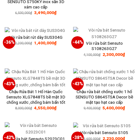
SENSUTO S750KY inox sần 3D
là:
tại
xám cao cấp
3,600,000₫.
là:
2,260,0
Giá
Giá
3,490,000
₫
6,500,000
₫
gốc
hiện
là:
tại
6,500,000₫.
là:
3,490,000₫.
Vòi rửa bát rút dây SUS304G
-36%
-44%
Giá
Giá
1,400,000
₫
Vòi rửa bát Sensuto
2,200,000
₫
gốc
hiện
S108263G27
là:
tại
Giá
Giá
2,300,000
₫
2,200,000₫.
là:
4,100,000
₫
gốc
hiện
1,400,000₫.
là:
tại
4,100,000₫.
là:
2,300,0
-43%
-43%
Chậu Rửa Bát 1 Hố Hàn Quốc
Chậu rửa bát chống xước 1 hố
Sensuto XLG7848TS bề mặt 3D
SENSUTO S8645TSA Decor bề
chống xước ,chống bám bẩn tốt
mặt tạo hạt cao cấp
Giá
Giá
Giá
Giá
4,550,000
₫
5,400,000
₫
8,000,000
₫
9,400,000
₫
gốc
hiện
gốc
hiện
là:
tại
là:
tại
8,000,000₫.
là:
9,400,000₫.
là:
4,550,000₫.
5,400,0
Vòi rửa bát Sensuto S105
-42%
-38%
Giá
Giá
2,230,000
₫
Vòi rửa bát Sensuto S2023C01
3,600,000
₫