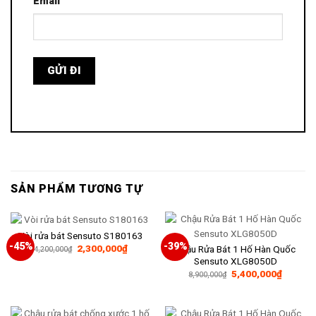
Email
SẢN PHẨM TƯƠNG TỰ
Vòi rửa bát Sensuto S180163
-45%
-39%
Giá
Giá
2,300,000
₫
Chậu Rửa Bát 1 Hố Hàn Quốc
4,200,000
₫
gốc
hiện
Sensuto XLG8050D
là:
tại
Giá
Giá
5,400,000
₫
4,200,000₫.
là:
8,900,000
₫
gốc
hiện
2,300,000₫.
là:
tại
8,900,000₫.
là:
5,400,0