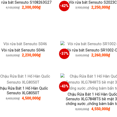
i rửa bát Sensuto S108263G27
Vòi rửa bát Sensuto S2023C
-42%
Giá
Giá
Giá
Giá
2,300,000
₫
2,250,000
₫
4,100,000
₫
3,900,000
₫
gốc
hiện
gốc
hiện
là:
tại
là:
tại
4,100,000₫.
là:
3,900,000₫.
là:
2,300,000₫.
2,25
Vòi rửa bát Sensuto S046
Vòi rửa bát Sensuto SR1002-
-37%
Giá
Giá
Giá
Giá
2,230,000
₫
2,260,000
₫
3,600,000
₫
3,600,000
₫
gốc
hiện
gốc
hiện
là:
tại
là:
tại
3,600,000₫.
là:
3,600,000₫.
là:
2,230,000₫.
2,26
-43%
Chậu Rửa Bát 1 Hố Hàn Quốc
Sensuto XLG8050T
Chậu Rửa Bát 1 Hố Hàn Quố
Giá
Giá
4,500,000
₫
8,400,000
₫
Sensuto XLG7848TS bề mặt 
gốc
hiện
chống xước ,chống bám bẩn t
là:
tại
Giá
Giá
8,400,000₫.
là:
4,550,000
₫
8,000,000
₫
gốc
hiện
4,500,000₫.
là:
tại