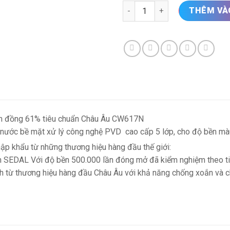
Vòi rửa bát Sensuto S2025G s
THÊM VÀ
kim đồng 61% tiêu chuẩn Châu Âu CW617N
 nước bề mặt xử lý công nghệ PVD cao cấp 5 lớp, cho độ bền màu
ập khẩu từ những thương hiệu hàng đầu thế giới:
ạnh SEDAL Với độ bền 500.000 lần đóng mở đã kiểm nghiệm theo t
 từ thương hiệu hàng đầu Châu Âu với khả năng chống xoắn và chị