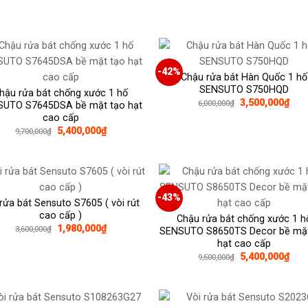
-42%
Chậu rửa bát Hàn Quốc 1 hố
SENSUTO S750HQD
hậu rửa bát chống xước 1 hố
Giá
Giá
3,500,000
₫
6,000,000
₫
SUTO S7645DSA bề mặt tạo hạt
gốc
hiện
cao cấp
là:
tại
Giá
Giá
5,400,000
₫
6,000,000₫.
là:
9,700,000
₫
gốc
hiện
3,50
là:
tại
9,700,000₫.
là:
5,400,000₫.
-43%
 rửa bát Sensuto S7605 ( vòi rút
cao cấp )
Chậu rửa bát chống xước 1 h
Giá
Giá
1,980,000
₫
3,600,000
₫
SENSUTO S8650TS Decor bề mặt
gốc
hiện
hạt cao cấp
là:
tại
Giá
Giá
3,600,000₫.
là:
5,400,000
₫
9,500,000
₫
gốc
hiện
1,980,000₫.
là:
tại
9,500,000₫.
là:
5,40