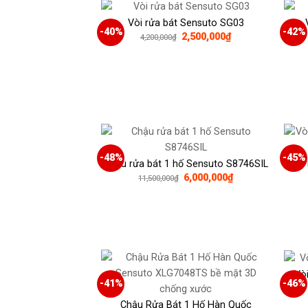
Vòi rửa bát Sensuto SG03
-40%
-42%
Giá
Giá
2,500,000
₫
4,200,000
₫
gốc
hiện
là:
tại
4,200,000₫.
là:
2,500,000₫.
-48%
-45%
Vòi
Chậu rửa bát 1 hố Sensuto S8746SIL
Giá
Giá
6,000,000
₫
11,500,000
₫
gốc
hiện
là:
tại
11,500,000₫.
là:
6,000,000₫.
Vò
-41%
-46%
Chậu Rửa Bát 1 Hố Hàn Quốc