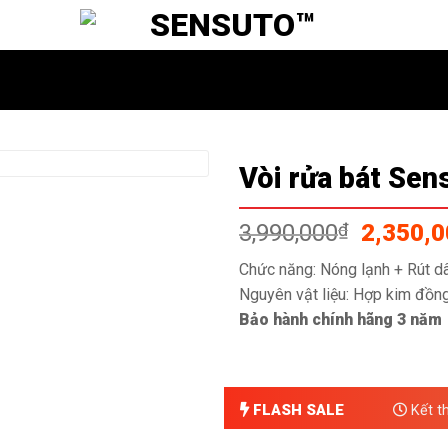
Vòi rửa bát Se
Giá
3,990,000
₫
2,350,
gốc
Chức năng: Nóng lạnh + Rút d
là:
Nguyên vật liệu: Hợp kim đồ
3,990,0
Bảo hành chính hãng 3 năm
FLASH SALE
Kết t