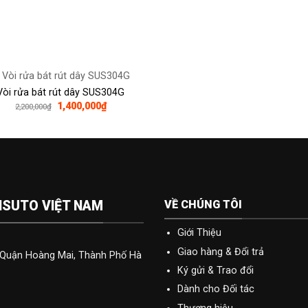
4,200,000₫.
là:
1,980,000₫.
là:
2,250,000₫.
1,35
Vòi rửa bát rút dây SUS304G
Giá
Giá
1,400,000
₫
2,200,000
₫
gốc
hiện
là:
tại
2,200,000₫.
là:
1,400,000₫.
VỀ CHÚNG TÔI
NSUTO VIỆT NAM
Giới Thiệu
Giao hàng & Đổi trả
t, Quận Hoàng Mai, Thành Phố Hà
Ký gửi & Trao đổi
Dành cho Đối tác