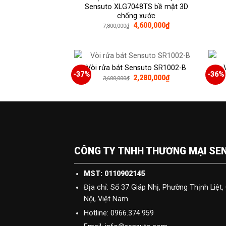
Sensuto XLG7048TS bề mặt 3D
chống xước
Giá
Giá
4,600,000
₫
7,800,000
₫
gốc
hiện
là:
tại
7,800,000₫.
là:
4,600,000₫.
Vòi rửa bát Sensuto SR1002-B
-37%
-36%
Giá
Giá
2,280,000
₫
3,600,000
₫
gốc
hiện
là:
tại
3,600,000₫.
là:
2,280,000₫.
CÔNG TY TNHH THƯƠNG MẠI SE
MST: 0110902145
Địa chỉ: Số 37 Giáp Nhị, Phường Thịnh Liệ
Nội, Việt Nam
Hotline: 0966.374.959