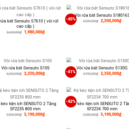
8,000,000₫.
là:
4,55
Vòi rửa bát Sensuto S18016
-45%
Giá
Giá
2,300,000
₫
 rửa bát Sensuto S7610 ( vòi rút
4,200,000
₫
gốc
hiện
cao cấp )
là:
tại
Giá
Giá
1,980,000
₫
3,600,000
₫
4,200,000₫.
là:
gốc
hiện
2,30
là:
tại
3,600,000₫.
là:
1,980,000₫.
Vòi rửa bát Sensuto S105
Vòi rửa bát Sensuto S130G
-41%
Giá
Giá
Giá
Giá
2,230,000
₫
2,350,000
₫
3,600,000
₫
3,990,000
₫
gốc
hiện
gốc
hiện
là:
tại
là:
tại
3,600,000₫.
là:
3,990,000₫.
là:
2,230,000₫.
2,35
-42%
 kéo tiện ích SENSUTO 2 Tầng
Kệ kéo tiện ích SENSUTO 2 Tầ
SF2235 800 mm
SF2234 700 mm
Giá
Giá
Giá
Giá
3,190,000
₫
3,190,000
₫
5,500,000
₫
5,500,000
₫
gốc
hiện
gốc
hiện
là:
tại
là:
tại
5,500,000₫.
là:
5,500,000₫.
là: