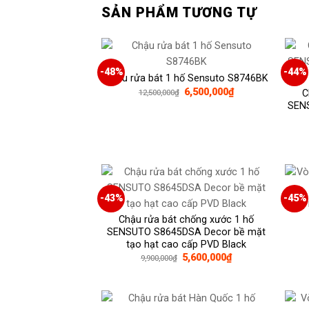
SẢN PHẨM TƯƠNG TỰ
-48%
-44%
Chậu rửa bát 1 hố Sensuto S8746BK
Giá
Giá
6,500,000
₫
12,500,000
₫
C
gốc
hiện
SEN
là:
tại
12,500,000₫.
là:
6,500,000₫.
-43%
-45%
Vòi
Chậu rửa bát chống xước 1 hố
SENSUTO S8645DSA Decor bề mặt
tạo hạt cao cấp PVD Black
Giá
Giá
5,600,000
₫
9,900,000
₫
gốc
hiện
là:
tại
9,900,000₫.
là:
5,600,000₫.