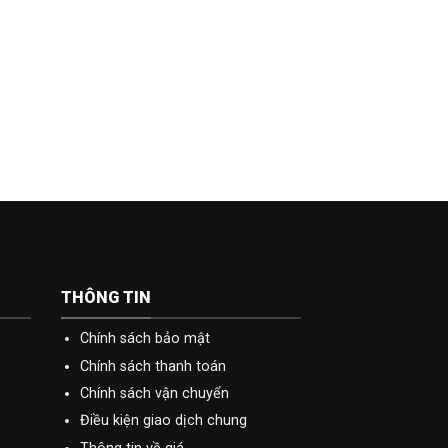
3,900,000₫.
là:
0,000₫.
2,250,000₫.
THÔNG TIN
Chính sách bảo mật
Chính sách thanh toán
Chính sách vận chuyển
Điều kiện giao dịch chung