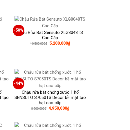
-50%
Chậu Rửa Bát Sensuto XLG8048TS
Cao Cấp
Giá
Giá
5,200,000
₫
10,500,000
₫
gốc
hiện
là:
tại
10,500,000₫.
là:
0,000₫.
5,200,000₫.
-44%
ố
Chậu rửa bát chống xước 1 hố
 tạo
SENSUTO S7050TS Decor bề mặt tạo
hạt cao cấp
Giá
Giá
4,950,000
₫
8,900,000
₫
gốc
hiện
là:
tại
8,900,000₫.
là:
0,000₫.
4,950,000₫.