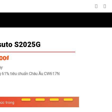
nsuto S2025G
Giá
000
₫
hiện
ây
tại
ng 61% tiêu chuẩn Châu Âu CW617N
00₫.
là:
2,350,000₫.
húc trong