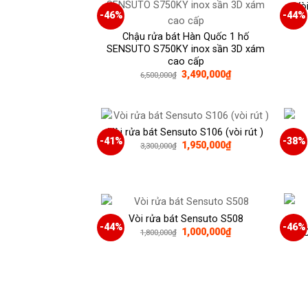
Vò
-46%
-44%
Chậu rửa bát Hàn Quốc 1 hố
SENSUTO S750KY inox sần 3D xám
cao cấp
Giá
Giá
3,490,000
₫
6,500,000
₫
gốc
hiện
là:
tại
6,500,000₫.
là:
3,490,000₫.
Vòi rửa bát Sensuto S106 (vòi rút )
-41%
-38%
Giá
Giá
1,950,000
₫
3,300,000
₫
gốc
hiện
là:
tại
3,300,000₫.
là:
1,950,000₫.
Vòi rửa bát Sensuto S508
-44%
-46%
Giá
Giá
1,000,000
₫
1,800,000
₫
gốc
hiện
là:
tại
1,800,000₫.
là:
1,000,000₫.