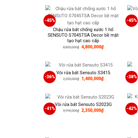
-45%
-45%
Vòi
Chậu rửa bát chống xước 1 hố
SENSUTO S7045TSA Decor bề mặt
tạo hạt cao cấp
Giá
Giá
4,800,000
₫
8,800,000
₫
gốc
hiện
là:
tại
8,800,000₫.
là:
4,800,000₫.
Vòi rửa bát Sensuto S3415
-36%
-38%
Giá
Giá
1,400,000
₫
2,200,000
₫
gốc
hiện
là:
tại
2,200,000₫.
là:
1,400,000₫.
Vòi rửa bát Sensuto S2023G
-41%
-42%
Giá
Giá
2,350,000
₫
Kệ
3,990,000
₫
gốc
hiện
là:
tại
3,990,000₫.
là:
2,350,000₫.