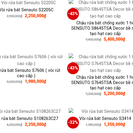
3,190,000₫.
3,19
Vòi rửa bát Sensuto S2205C
-43%
Giá
Giá
2,250,000
₫
3,900,000
₫
gốc
hiện
Chậu rửa bát chống xước 1 h
là:
tại
3,900,000₫.
là:
SENSUTO S8645TSA Decor bề 
2,250,000₫.
tạo hạt cao cấp
Giá
Giá
5,400,000
₫
9,400,000
₫
gốc
hiện
là:
tại
9,400,000₫.
là:
5,40
-43%
 rửa bát Sensuto S7606 ( vòi rút
cao cấp )
Chậu rửa bát chống xước 1 h
Giá
Giá
1,980,000
₫
3,600,000
₫
SENSUTO S7645TSA Decor bề 
gốc
hiện
tạo hạt cao cấp
là:
tại
Giá
Giá
3,600,000₫.
là:
5,200,000
₫
9,200,000
₫
gốc
hiện
1,980,000₫.
là:
tại
9,200,000₫.
là:
5,20
i rửa bát Sensuto S108263C27
Vòi rửa bát Sensuto S3414
-32%
Giá
Giá
Giá
Giá
2,250,000
₫
1,350,000
₫
4,200,000
₫
1,980,000
₫
gốc
hiện
gốc
hiện
là:
tại
là:
tại