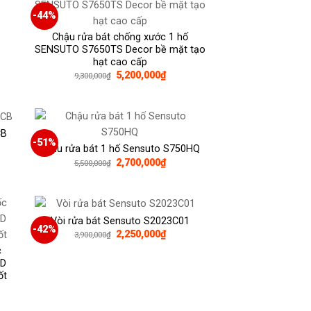
-44%
Chậu rửa bát chống xước 1 hố
SENSUTO S7650TS Decor bề mặt tạo
0,000₫.
hạt cao cấp
Giá
Giá
5,200,000
₫
9,300,000
₫
gốc
hiện
là:
tại
9,300,000₫.
là:
5,200,000₫.
CB
-51%
Chậu rửa bát 1 hố Sensuto S750HQ
Giá
Giá
2,700,000
₫
5,500,000
₫
gốc
hiện
là:
tại
0,000₫.
5,500,000₫.
là:
2,700,000₫.
Vòi rửa bát Sensuto S2023C01
-42%
Giá
Giá
2,250,000
₫
3,900,000
₫
gốc
hiện
c
là:
tại
3,900,000₫.
là:
3D
2,250,000₫.
ốt