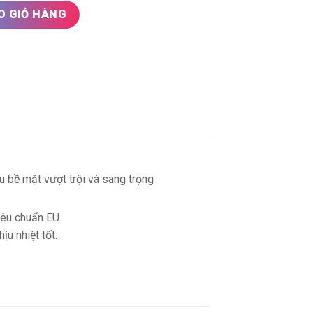
ố lượng
O GIỎ HÀNG
 bề mặt vượt trội và sang trọng
iêu chuẩn EU
u nhiệt tốt.