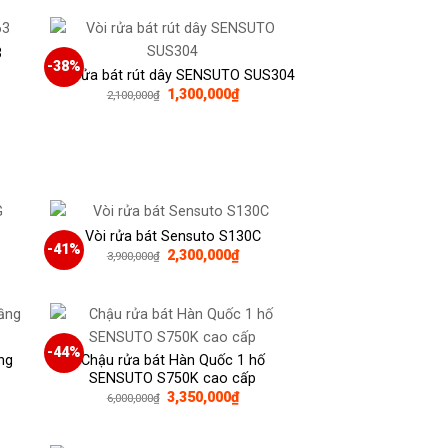
0,000₫.
3
-38%
Vòi rửa bát rút dây SENSUTO SUS304
Giá
Giá
1,300,000
₫
2,100,000
₫
gốc
hiện
là:
tại
0,000₫.
2,100,000₫.
là:
1,300,000₫.
Vòi rửa bát Sensuto S130C
-41%
Giá
Giá
2,300,000
₫
3,900,000
₫
gốc
hiện
là:
tại
3,900,000₫.
là:
0,000₫.
2,300,000₫.
-44%
ng
Chậu rửa bát Hàn Quốc 1 hố
SENSUTO S750K cao cấp
Giá
Giá
3,350,000
₫
6,000,000
₫
gốc
hiện
là:
tại
6,000,000₫.
là: