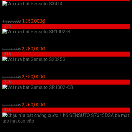
là:
tại
4,200,000₫.
là:
Vòi rửa bát Sensuto S3414
2,500,000₫.
Giá
Giá
1,350,000
₫
1,980,000
₫
gốc
hiện
-37%
là:
tại
1,980,000₫.
là:
Vòi rửa bát Sensuto SR1002-B
1,350,000₫.
Giá
Giá
2,280,000
₫
3,600,000
₫
gốc
hiện
-41%
là:
tại
3,600,000₫.
là:
Vòi rửa bát Sensuto S2025G
2,280,000₫.
Giá
Giá
2,350,000
₫
3,990,000
₫
gốc
hiện
-37%
là:
tại
3,990,000₫.
là:
Vòi rửa bát Sensuto SR1002-CB
2,350,000₫.
Giá
Giá
2,260,000
₫
3,600,000
₫
gốc
hiện
-44%
là:
tại
3,600,000₫.
là:
2,260,000₫.
Chậu rửa bát chống xước 1 hố SENSUTO S7645DSA bề mặt