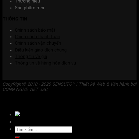
Thương hiệu
Sản phẩm mới
THÔNG TIN
Chính sách bảo mật
Chính sách thanh toán
Chính sách vận chuyển
Điều kiện giao dịch chung
Thông tin về giá
Thông tin về hàng hóa dịch vụ
CopyRight© 2010 - 2020 SENSUTO™ | Thiết kế Web & Vận hành bởi
CONG NGHE VIET JSC
CHẬU VÒI RỬA BÁT SENSUTO
Tìm
kiếm: