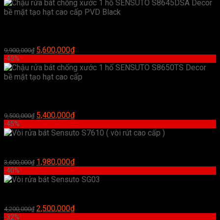
là:
tại
9,400,000₫.
là:
5,400,000₫.
Chậu rửa bát chống xước 1 hố SENSUTO S8645DSA Decor bề
mặt tạo hạt cao cấp PVD Black
Giá
Giá
5,600,000
₫
9,900,000
₫
gốc
hiện
-43%
là:
tại
9,900,000₫.
là:
5,600,000₫.
Chậu rửa bát chống xước 1 hố SENSUTO S8650TS Decor bề
mặt tạo hạt cao cấp
Giá
Giá
5,400,000
₫
9,500,000
₫
gốc
hiện
-45%
là:
tại
9,500,000₫.
là:
Vòi rửa bát Sensuto S7610 ( vòi rút cao cấp )
5,400,000₫.
Giá
Giá
1,980,000
₫
3,600,000
₫
gốc
hiện
-40%
là:
tại
3,600,000₫.
là:
Vòi rửa bát Sensuto SG03
1,980,000₫.
Giá
Giá
2,500,000
₫
4,200,000
₫
gốc
hiện
-32%