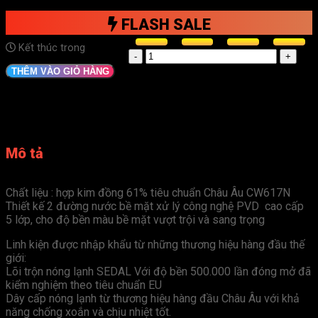
FLASH SALE
Kết thúc trong
Vòi
rửa
THÊM VÀO GIỎ HÀNG
bát
Sensuto
S130C
số
lượng
Mô tả
Chất liệu : hợp kim đồng 61% tiêu chuẩn Châu Âu CW617N
Thiết kế 2 đường nước bề mặt xử lý công nghệ PVD cao cấp
5 lớp, cho độ bền màu bề mặt vượt trội và sang trọng
Linh kiện được nhập khẩu từ những thương hiệu hàng đầu thế
giới:
Lõi trộn nóng lạnh SEDAL Với độ bền 500.000 lần đóng mở đã
kiểm nghiệm theo tiêu chuẩn EU
Dây cấp nóng lạnh từ thương hiệu hàng đầu Châu Âu với khả
năng chống xoắn và chịu nhiệt tốt.