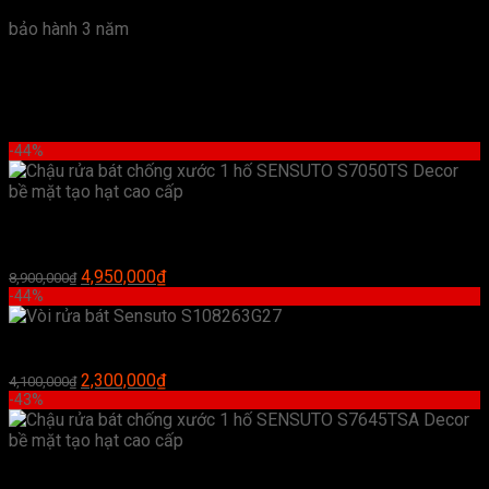
bảo hành 3 năm
Sản phẩm tương tự
-44%
Chậu rửa bát chống xước 1 hố SENSUTO S7050TS Decor bề
mặt tạo hạt cao cấp
Giá
Giá
4,950,000
₫
8,900,000
₫
gốc
hiện
-44%
là:
tại
8,900,000₫.
là:
Vòi rửa bát Sensuto S108263G27
4,950,000₫.
Giá
Giá
2,300,000
₫
4,100,000
₫
gốc
hiện
-43%
là:
tại
4,100,000₫.
là:
2,300,000₫.
Chậu rửa bát chống xước 1 hố SENSUTO S7645TSA Decor bề