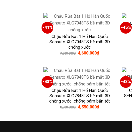
V
-41%
-45%
Chậu Rửa Bát 1 Hố Hàn Quốc
Sensuto XLG7048TS bề mặt 3D
chống xước
Giá
Giá
4,600,000
₫
7,800,000
₫
gốc
hiện
là:
tại
7,800,000₫.
là:
4,600,000₫.
-43%
-43%
Chậu Rửa Bát 1 Hố Hàn Quốc
C
Sensuto XLG7848TS bề mặt 3D
SEN
chống xước ,chống bám bẩn tốt
Giá
Giá
4,550,000
₫
8,000,000
₫
gốc
hiện
là:
tại
8,000,000₫.
là:
4,550,000₫.