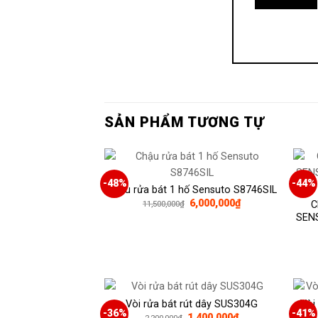
SẢN PHẨM TƯƠNG TỰ
-48%
-44%
Chậu rửa bát 1 hố Sensuto S8746SIL
Giá
Giá
6,000,000
₫
11,500,000
₫
C
gốc
hiện
SEN
là:
tại
11,500,000₫.
là:
6,000,000₫.
Vòi rửa bát rút dây SUS304G
Vòi
-36%
-41%
Giá
Giá
1,400,000
₫