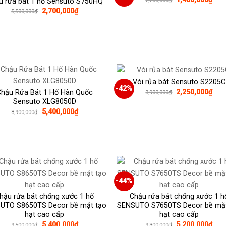
u rửa bát 1 hố Sensuto S750HQ
gốc
hiện
Giá
Giá
2,700,000
₫
5,500,000
₫
là:
tại
gốc
hiện
2,200,000₫.
là:
là:
tại
1,40
5,500,000₫.
là:
2,700,000₫.
Vòi rửa bát Sensuto S2205C
-42%
Giá
Giá
2,250,000
₫
Chậu Rửa Bát 1 Hố Hàn Quốc
3,900,000
₫
gốc
hiện
Sensuto XLG8050D
là:
tại
Giá
Giá
5,400,000
₫
8,900,000
₫
3,900,000₫.
là:
gốc
hiện
2,25
là:
tại
8,900,000₫.
là:
5,400,000₫.
-44%
hậu rửa bát chống xước 1 hố
Chậu rửa bát chống xước 1 h
UTO S8650TS Decor bề mặt tạo
SENSUTO S7650TS Decor bề mặt
hạt cao cấp
hạt cao cấp
Giá
Giá
Giá
Giá
5,400,000
₫
5,200,000
₫
9,500,000
₫
9,300,000
₫