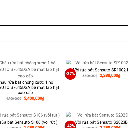
Vòi rửa bát Sensuto SR1002-
-37%
Giá
Giá
2,280,000
₫
3,600,000
₫
gốc
hiện
hậu rửa bát chống xước 1 hố
là:
tại
3,600,000₫.
là:
SUTO S7645DSA bề mặt tạo hạt
2,28
cao cấp
Giá
Giá
5,400,000
₫
9,700,000
₫
gốc
hiện
là:
tại
9,700,000₫.
là:
5,400,000₫.
 rửa bát Sensuto S106 (vòi rút )
Vòi rửa bát Sensuto S2023B
-42%
Giá
Giá
Giá
Giá
1,950,000
₫
2,250,000
₫