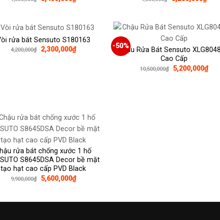
gốc
hiện
gốc
hiện
là:
tại
là:
tại
9,500,000₫.
là:
9,300,000₫.
là:
5,400,000₫.
5,20
òi rửa bát Sensuto S180163
-50%
Giá
Giá
2,300,000
₫
Chậu Rửa Bát Sensuto XLG804
4,200,000
₫
gốc
hiện
Cao Cấp
là:
tại
Giá
Giá
5,200,000
₫
10,500,000
₫
4,200,000₫.
là:
gốc
hiệ
2,300,000₫.
là:
tại
10,500,000₫.
là:
5,2
hậu rửa bát chống xước 1 hố
SUTO S8645DSA Decor bề mặt
tạo hạt cao cấp PVD Black
Giá
Giá
5,600,000
₫
9,900,000
₫
gốc
hiện
là:
tại
9,900,000₫.
là:
5,600,000₫.