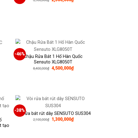
gốc
hiện
là:
tại
3,900,000₫.
là:
0,000₫.
2,300,000₫.
-46%
Chậu Rửa Bát 1 Hố Hàn Quốc
Sensuto XLG8050T
Giá
Giá
4,500,000
₫
8,400,000
₫
gốc
hiện
0,000₫.
là:
tại
8,400,000₫.
là:
4,500,000₫.
-38%
Vòi rửa bát rút dây SENSUTO SUS304
Giá
Giá
1,300,000
₫
ố
2,100,000
₫
gốc
hiện
 tạo
là:
tại
2,100,000₫.
là:
1,300,000₫.