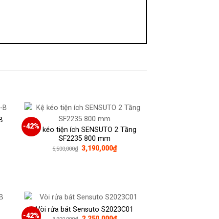
B
-42%
Kệ kéo tiện ích SENSUTO 2 Tầng
SF2235 800 mm
Giá
Giá
3,190,000
₫
5,500,000
₫
gốc
hiện
0,000₫.
là:
tại
5,500,000₫.
là:
3,190,000₫.
Vòi rửa bát Sensuto S2023C01
-42%
Giá
Giá
2,250,000
₫