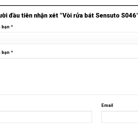
ười đầu tiên nhận xét “Vòi rửa bát Sensuto S046
a bạn
*
a bạn
*
Email