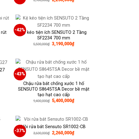
3,900,000
₫
gốc
hiện
là:
tại
3,900,000₫.
là:
0,000₫.
2,250,000₫.
-42%
 rút
Kệ kéo tiện ích SENSUTO 2 Tầng
SF2234 700 mm
Giá
Giá
3,190,000
₫
5,500,000
₫
gốc
hiện
là:
tại
5,500,000₫.
là:
0,000₫.
3,190,000₫.
G27
-43%
Chậu rửa bát chống xước 1 hố
SENSUTO S8645TSA Decor bề mặt
0,000₫.
tạo hạt cao cấp
Giá
Giá
5,400,000
₫
9,400,000
₫
gốc
hiện
là:
tại
9,400,000₫.
là:
5,400,000₫.
Vòi rửa bát Sensuto SR1002-CB
-37%
Giá
Giá
2,260,000
₫
3,600,000
₫
gốc
hiện