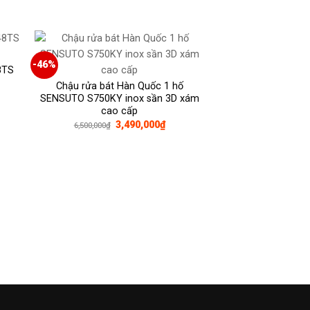
0,000₫.
-46%
8TS
Chậu rửa bát Hàn Quốc 1 hố
SENSUTO S750KY inox sần 3D xám
n
cao cấp
Giá
Giá
3,490,000
₫
6,500,000
₫
gốc
hiện
00,000₫.
là:
tại
6,500,000₫.
là:
3,490,000₫.