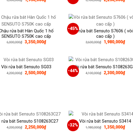
3,300,000
₫
3,900,000
₫
gốc
hiện
gốc
hiện
là:
tại
là:
tại
3,300,000₫.
là:
3,900,000₫.
là:
1,950,000₫.
2,25
-45%
Chậu rửa bát Hàn Quốc 1 hố
Vòi rửa bát Sensuto S7606 ( vòi
SENSUTO S750K cao cấp
cao cấp )
Giá
Giá
Giá
Giá
3,350,000
₫
1,980,000
₫
6,000,000
₫
3,600,000
₫
gốc
hiện
gốc
hiện
là:
tại
là:
tại
6,000,000₫.
là:
3,600,000₫.
là:
3,350,000₫.
1,98
Vòi rửa bát Sensuto SG03
Vòi rửa bát Sensuto S108263
-44%
Giá
Giá
Giá
Giá
2,500,000
₫
2,300,000
₫
4,200,000
₫
4,100,000
₫
gốc
hiện
gốc
hiện
là:
tại
là:
tại
4,200,000₫.
là:
4,100,000₫.
là:
2,500,000₫.
2,30
i rửa bát Sensuto S108263C27
Vòi rửa bát Sensuto S3414
-32%
Giá
Giá
Giá
Giá
2,250,000
₫
1,350,000
₫
4,200,000
₫
1,980,000
₫
gốc
hiện
gốc
hiện