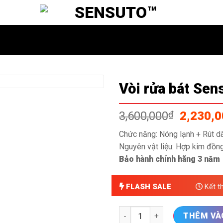
Vòi rửa bát Se
Giá
3,600,000
₫
2,230,
gốc
Chức năng: Nóng lạnh + Rút d
là:
Nguyên vật liệu: Hợp kim đồ
3,600,0
Bảo hành chính hãng 3 năm
FLASH SALE
Kết t
Vòi rửa bát Sensuto S046 số 
THÊM VÀ