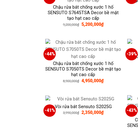
Chậ
Chậu rửa bát chống xước 1 hố
SENSUTO S7645TSA Decor bề mặt
tạo hạt cao cấp
Giá
Giá
5,200,000
₫
9,200,000
₫
gốc
hiện
là:
tại
9,200,000₫.
là:
5,200,000₫.
-44%
-39%
Chậu rửa bát chống xước 1 hố
SENSUTO S7050TS Decor bề mặt tạo
hạt cao cấp
Giá
Giá
4,950,000
₫
8,900,000
₫
gốc
hiện
là:
tại
8,900,000₫.
là:
4,950,000₫.
Vòi rửa bát Sensuto S2025G
-41%
-43%
Giá
Giá
2,350,000
₫
3,990,000
₫
gốc
hiện
C
là:
tại
3,990,000₫.
là:
SENS
2,350,000₫.