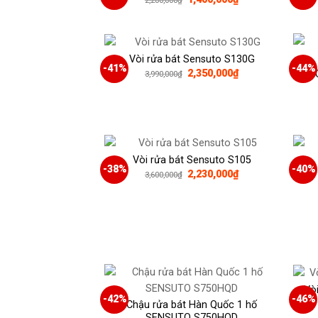
2,200,000
₫
gốc
hiện
là:
tại
2,200,000₫.
là:
1,400,000₫.
Vòi rửa bát Sensuto S130G
-41%
-44%
Giá
Giá
2,350,000
₫
3,990,000
₫
gốc
hiện
là:
tại
3,990,000₫.
là:
2,350,000₫.
Vòi rửa bát Sensuto S105
-38%
-40%
Giá
Giá
2,230,000
₫
3,600,000
₫
gốc
hiện
là:
tại
3,600,000₫.
là:
2,230,000₫.
Vò
-42%
-46%
Chậu rửa bát Hàn Quốc 1 hố
SENSUTO S750HQD