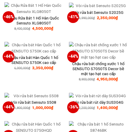
9,200,000₫.
là:
5,200,000₫.
Vòi rửa bát Sensuto S2025G
-46%
-41%
Giá
Giá
2,350,000
₫
Chậu Rửa Bát 1 Hố Hàn Quốc
3,990,000
₫
gốc
hiện
Sensuto XLG8050T
là:
tại
Giá
Giá
4,500,000
₫
3,990,000₫.
là:
8,400,000
₫
gốc
hiện
2,350,0
là:
tại
8,400,000₫.
là:
4,500,000₫.
-44%
-44%
Chậu rửa bát Hàn Quốc 1 hố
SENSUTO S750K cao cấp
Chậu rửa bát chống xước 1 hố
Giá
Giá
3,350,000
₫
SENSUTO S7050TS Decor bề
6,000,000
₫
gốc
hiện
mặt tạo hạt cao cấp
là:
tại
Giá
Giá
6,000,000₫.
là:
4,950,000
₫
8,900,000
₫
gốc
hiện
3,350,000₫.
là:
tại
8,900,000₫.
là:
4,950,0
Vòi rửa bát Sensuto S508
Vòi rửa bát rút dây SUS304G
-44%
-36%
Giá
Giá
Giá
Giá
1,000,000
₫
1,400,000
₫
1,800,000
₫
2,200,000
₫
gốc
hiện
gốc
hiện
là:
tại
là:
tại
1,800,000₫.
là:
2,200,000₫.
là:
1,000,000₫.
1,400,0