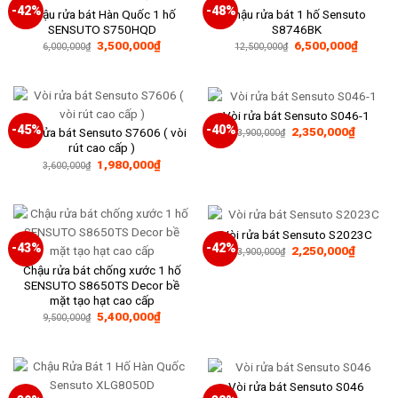
-42%
-48%
Chậu rửa bát Hàn Quốc 1 hố
Chậu rửa bát 1 hố Sensuto
SENSUTO S750HQD
S8746BK
Giá
Giá
Giá
Giá
3,500,000
₫
6,500,000
₫
6,000,000
₫
12,500,000
₫
gốc
hiện
gốc
hiện
là:
tại
là:
tại
6,000,000₫.
là:
12,500,000₫.
là:
3,500,000₫.
6,500,
Vòi rửa bát Sensuto S046-1
-45%
-40%
Giá
Giá
2,350,000
₫
Vòi rửa bát Sensuto S7606 ( vòi
3,900,000
₫
gốc
hiện
rút cao cấp )
là:
tại
Giá
Giá
1,980,000
₫
3,900,000₫.
là:
3,600,000
₫
gốc
hiện
2,350,0
là:
tại
3,600,000₫.
là:
1,980,000₫.
Vòi rửa bát Sensuto S2023C
-43%
-42%
Giá
Giá
2,250,000
₫
3,900,000
₫
gốc
hiện
Chậu rửa bát chống xước 1 hố
là:
tại
3,900,000₫.
là:
SENSUTO S8650TS Decor bề
2,250,0
mặt tạo hạt cao cấp
Giá
Giá
5,400,000
₫
9,500,000
₫
gốc
hiện
là:
tại
9,500,000₫.
là:
5,400,000₫.
Vòi rửa bát Sensuto S046