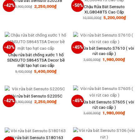
Vòi rửa bát Sensuto S2023B
-42%
-50%
Giá
Giá
2,250,000
₫
Chậu Rửa Bát Sensuto
3,900,000
₫
gốc
hiện
XLG8048TS Cao Cấp
là:
tại
Giá
Giá
5,200,000
₫
3,900,000₫.
là:
10,500,000
₫
gốc
hiện
2,250,000₫.
là:
tại
10,500,000₫.
là:
5,200,
-43%
-45%
Vòi rửa bát Sensuto S7610 ( vòi
rút cao cấp )
Chậu rửa bát chống xước 1 hố
Giá
Giá
1,980,000
₫
SENSUTO S8645TSA Decor bề
3,600,000
₫
gốc
hiện
mặt tạo hạt cao cấp
là:
tại
Giá
Giá
5,400,000
₫
3,600,000₫.
là:
9,400,000
₫
gốc
hiện
1,980,0
là:
tại
9,400,000₫.
là:
5,400,000₫.
Vòi rửa bát Sensuto S2205C
-42%
-45%
Giá
Giá
2,250,000
₫
Vòi rửa bát Sensuto S7605 ( vòi
3,900,000
₫
gốc
hiện
rút cao cấp )
là:
tại
Giá
Giá
1,980,000
₫
3,900,000₫.
là:
3,600,000
₫
gốc
hiện
2,250,000₫.
là:
tại
3,600,000₫.
là:
1,980,0
Vòi rửa bát Sensuto S180163