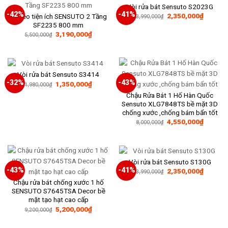
Vòi rửa bát Sensuto S2023G
-42%
-41%
Giá
Giá
2,350,000
₫
Kệ kéo tiện ích SENSUTO 2 Tầng
3,990,000
₫
gốc
hiện
SF2235 800 mm
là:
tại
Giá
Giá
3,190,000
₫
3,990,000₫.
là:
5,500,000
₫
gốc
hiện
2,350,0
là:
tại
5,500,000₫.
là:
3,190,000₫.
Vòi rửa bát Sensuto S3414
-32%
-43%
Giá
Giá
1,350,000
₫
1,980,000
₫
gốc
hiện
Chậu Rửa Bát 1 Hố Hàn Quốc
là:
tại
1,980,000₫.
là:
Sensuto XLG7848TS bề mặt 3D
1,350,000₫.
chống xước ,chống bám bẩn tốt
Giá
Giá
4,550,000
₫
8,000,000
₫
gốc
hiện
là:
tại
8,000,000₫.
là:
4,550,0
Vòi rửa bát Sensuto S130G
-43%
-41%
Giá
Giá
2,350,000
₫
3,990,000
₫
gốc
hiện
Chậu rửa bát chống xước 1 hố
là:
tại
3,990,000₫.
là:
SENSUTO S7645TSA Decor bề
2,350,0
mặt tạo hạt cao cấp
Giá
Giá
5,200,000
₫
9,200,000
₫
gốc
hiện
là:
tại