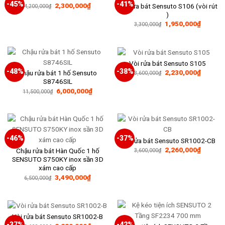
-45%
-41%
Giá
Giá
2,300,000
₫
Vòi rửa bát Sensuto S106 (vòi rút
4,200,000
₫
gốc
hiện
)
là:
tại
Giá
Giá
1,950,000
₫
4,200,000₫.
là:
3,300,000
₫
gốc
hiện
2,300,000₫.
là:
tại
3,300,000₫.
là:
1,950,0
Vòi rửa bát Sensuto S105
-48%
-38%
Giá
Giá
2,230,000
₫
Chậu rửa bát 1 hố Sensuto
3,600,000
₫
gốc
hiện
S8746SIL
là:
tại
Giá
Giá
6,000,000
₫
3,600,000₫.
là:
11,500,000
₫
gốc
hiện
2,230,0
là:
tại
11,500,000₫.
là:
6,000,000₫.
-46%
-37%
Vòi rửa bát Sensuto SR1002-CB
Giá
Giá
2,260,000
₫
Chậu rửa bát Hàn Quốc 1 hố
3,600,000
₫
gốc
hiện
SENSUTO S750KY inox sần 3D
là:
tại
xám cao cấp
3,600,000₫.
là:
2,260,0
Giá
Giá
3,490,000
₫
6,500,000
₫
gốc
hiện
là:
tại
6,500,000₫.
là:
3,490,000₫.
Vòi rửa bát Sensuto SR1002-B
-37%
-42%