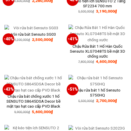
Giá
Giá
2,280,000
₫
Kệ kéo tiện ích SENSUTO 2 Tầng
3,600,000
₫
gốc
hiện
SF2234 700 mm
là:
tại
Giá
Giá
3,190,000
₫
3,600,000₫.
là:
5,500,000
₫
gốc
hiện
2,280,000₫.
là:
tại
5,500,000₫.
là:
3,190,0
Vòi rửa bát Sensuto SG03
-40%
-41%
Giá
Giá
2,500,000
₫
4,200,000
₫
gốc
hiện
Chậu Rửa Bát 1 Hố Hàn Quốc
là:
tại
4,200,000₫.
là:
Sensuto XLG7048TS bề mặt 3D
2,500,000₫.
chống xước
Giá
Giá
4,600,000
₫
7,800,000
₫
gốc
hiện
là:
tại
7,800,000₫.
là:
4,600,0
-43%
-51%
Chậu rửa bát 1 hố Sensuto
S750HQ
Chậu rửa bát chống xước 1 hố
Giá
Giá
2,700,000
₫
SENSUTO S8645DSA Decor bề
5,500,000
₫
gốc
hiện
mặt tạo hạt cao cấp PVD Black
là:
tại
Giá
Giá
5,600,000
₫
5,500,000₫.
là:
9,900,000
₫
gốc
hiện
2,700,0
là:
tại
9,900,000₫.
là:
5,600,000₫.