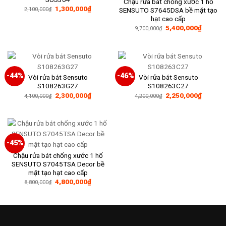
Chậu rửa bát chống xước 1 hố
Giá
Giá
1,300,000
₫
SENSUTO S7645DSA bề mặt tạo
2,100,000
₫
gốc
hiện
hạt cao cấp
là:
tại
Giá
Giá
2,100,000₫.
là:
5,400,000
₫
9,700,000
₫
gốc
hiện
1,300,000₫.
là:
tại
9,700,000₫.
là:
5,400,0
-44%
-46%
Vòi rửa bát Sensuto
Vòi rửa bát Sensuto
S108263G27
S108263C27
Giá
Giá
Giá
Giá
2,300,000
₫
2,250,000
₫
4,100,000
₫
4,200,000
₫
gốc
hiện
gốc
hiện
là:
tại
là:
tại
4,100,000₫.
là:
4,200,000₫.
là:
2,300,000₫.
2,250,0
-45%
Chậu rửa bát chống xước 1 hố
SENSUTO S7045TSA Decor bề
mặt tạo hạt cao cấp
Giá
Giá
4,800,000
₫
8,800,000
₫
gốc
hiện
là:
tại
8,800,000₫.
là:
4,800,000₫.