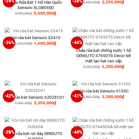
-39%
-38%
Giá
Giá
2,230,000
₫
Chậu Rửa Bát 1 Hố Hàn Quốc
3,600,000
₫
gốc
hiện
Sensuto XLG8050D
là:
tại
Giá
Giá
5,400,000
₫
3,600,000₫.
là:
8,900,000
₫
gốc
hiện
2,230,0
là:
tại
8,900,000₫.
là:
5,400,000₫.
Vòi rửa bát Sensuto S3415
-36%
-44%
Giá
Giá
1,400,000
₫
2,200,000
₫
gốc
hiện
Chậu rửa bát chống xước 1 hố
là:
tại
2,200,000₫.
là:
SENSUTO S7650TS Decor bề
1,400,000₫.
mặt tạo hạt cao cấp
Giá
Giá
5,200,000
₫
9,300,000
₫
gốc
hiện
là:
tại
9,300,000₫.
là:
5,200,0
Vòi rửa bát Sensuto S130C
-42%
-41%
Giá
Giá
2,300,000
₫
Vòi rửa bát Sensuto S2023C01
3,900,000
₫
gốc
hiện
Giá
Giá
2,250,000
₫
3,900,000
₫
là:
tại
gốc
hiện
3,900,000₫.
là:
là:
tại
2,300,0
3,900,000₫.
là:
2,250,000₫.
-38%
-44%
Vòi rửa bát rút dây SENSUTO
SUS304